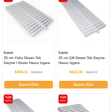
Erpool
Erpool
25 cm Yıldız Desen Tek
25 cm Çift Desen Tek Geçme
Geçme I Kesim Havuz Izgara
Havuz Izgara
₺474,11
₺421,43
₺592,63
₺526,79
Sepete Ekle
Sepete Ekle
%20
%20
i̇ndirim
i̇ndirim