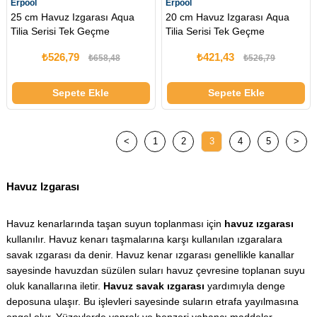
Erpool
Erpool
25 cm Havuz Izgarası Aqua
20 cm Havuz Izgarası Aqua
Tilia Serisi Tek Geçme
Tilia Serisi Tek Geçme
₺526,79
₺421,43
₺658,48
₺526,79
Sepete Ekle
Sepete Ekle
<
1
2
3
4
5
>
Havuz Izgarası
Havuz kenarlarında taşan suyun toplanması için
havuz ızgarası
kullanılır. Havuz kenarı taşmalarına karşı kullanılan ızgaralara
savak ızgarası da denir. Havuz kenar ızgarası genellikle kanallar
sayesinde havuzdan süzülen suları havuz çevresine toplanan suyu
oluk kanallarına iletir.
Havuz savak ızgarası
yardımıyla denge
deposuna ulaşır. Bu işlevleri sayesinde suların etrafa yayılmasına