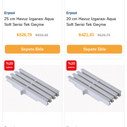
Erpool
Erpool
25 cm Havuz Izgarası Aqua
20 cm Havuz Izgarası Aqua
Soft Serisi Tek Geçme
Soft Serisi Tek Geçme
₺526,79
₺421,43
₺658,48
₺526,79
Sepete Ekle
Sepete Ekle
%20
%20
i̇ndirim
i̇ndirim