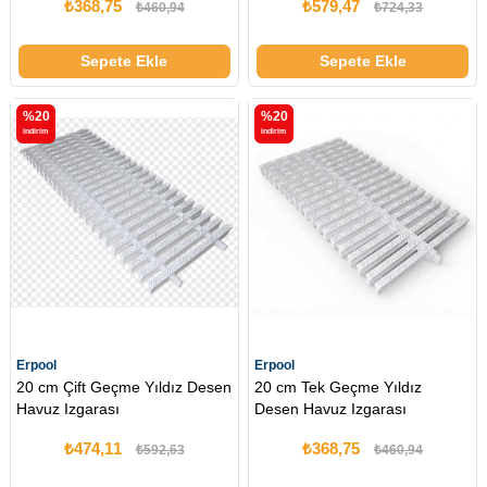
₺368,75
₺579,47
₺460,94
₺724,33
Sepete Ekle
Sepete Ekle
%20
%20
i̇ndirim
i̇ndirim
Erpool
Erpool
20 cm Çift Geçme Yıldız Desen
20 cm Tek Geçme Yıldız
Havuz Izgarası
Desen Havuz Izgarası
₺474,11
₺368,75
₺592,63
₺460,94