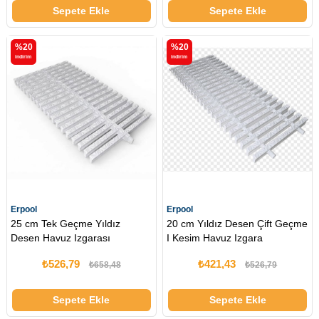
Sepete Ekle
Sepete Ekle
%20
%20
i̇ndirim
i̇ndirim
Erpool
Erpool
25 cm Tek Geçme Yıldız
20 cm Yıldız Desen Çift Geçme
Desen Havuz Izgarası
I Kesim Havuz Izgara
₺526,79
₺421,43
₺658,48
₺526,79
Sepete Ekle
Sepete Ekle