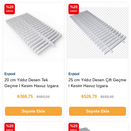
%20
%20
i̇ndirim
i̇ndirim
Erpool
Erpool
20 cm Yıldız Desen Tek
25 cm Yıldız Desen Çift Geçme
Geçme I Kesim Havuz Izgara
I Kesim Havuz Izgara
₺368,75
₺526,79
₺460,94
₺658,48
Sepete Ekle
Sepete Ekle
%20
%20
i̇ndirim
i̇ndirim