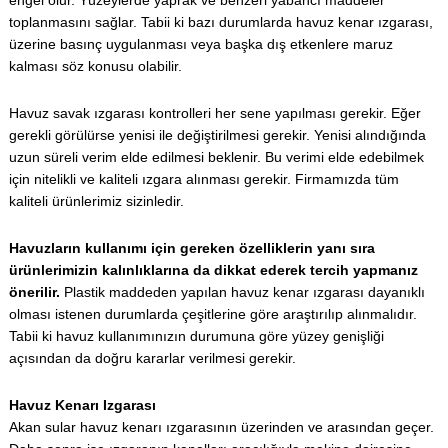
engel olur. Yüzeylerde yaprak ve benzeri yabancı maddeler
toplanmasını sağlar. Tabii ki bazı durumlarda havuz kenar ızgarası,
üzerine basınç uygulanması veya başka dış etkenlere maruz
kalması söz konusu olabilir.
Havuz savak ızgarası kontrolleri her sene yapılması gerekir. Eğer
gerekli görülürse yenisi ile değiştirilmesi gerekir. Yenisi alındığında
uzun süreli verim elde edilmesi beklenir. Bu verimi elde edebilmek
için nitelikli ve kaliteli ızgara alınması gerekir. Firmamızda tüm
kaliteli ürünlerimiz sizinledir.
Havuzların kullanımı için gereken özelliklerin yanı sıra
ürünlerimizin kalınlıklarına da dikkat ederek tercih yapmanız
önerilir.
Plastik maddeden yapılan havuz kenar ızgarası dayanıklı
olması istenen durumlarda çeşitlerine göre araştırılıp alınmalıdır.
Tabii ki havuz kullanımınızın durumuna göre yüzey genişliği
açısından da doğru kararlar verilmesi gerekir.
Havuz Kenarı Izgarası
Akan sular havuz kenarı ızgarasının üzerinden ve arasından geçer.