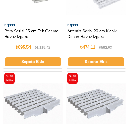
Erpool
Erpool
Pera Serisi 25 cm Tek Geçme
Artemis Serisi 20 cm Klasik
Havuz Izgara
Desen Havuz Izgara
₺895,54
₺474,11
₺1.119,42
₺592,63
Sepete Ekle
Sepete Ekle
%20
%20
i̇ndirim
i̇ndirim