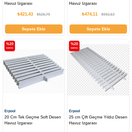
Havuz Izgarası
Havuz Izgarası
₺421,43
₺474,11
₺526,79
₺592,63
Sepete Ekle
Sepete Ekle
%20
%20
i̇ndirim
i̇ndirim
Erpool
Erpool
20 Cm Tek Geçme Soft Desen
25 cm Çift Geçme Yıldız Desen
Havuz Izgarası
Havuz Izgarası