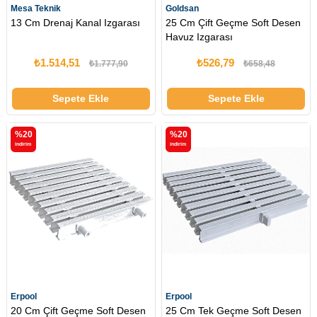
Mesa Teknik
Goldsan
13 Cm Drenaj Kanal Izgarası
25 Cm Çift Geçme Soft Desen
Havuz Izgarası
₺1.514,51
₺526,79
₺1.777,90
₺658,48
Sepete Ekle
Sepete Ekle
%20
%20
i̇ndirim
i̇ndirim
Erpool
Erpool
20 Cm Çift Geçme Soft Desen
25 Cm Tek Geçme Soft Desen