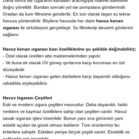
Daha sonra ise ızgaranın kanalları aracılığıyla makine dairesine
doğru yöneltilir. Bundan sonraki yol ise pompalara gönderimdir.
Oradan da kum filtresine gönderilir. En son olarak taşan su tekrar
havuza yönlendirilir. Böylece havuzda her daim
havuz kenarı
ızgarası
ile sirkülasyon gerçekleşir. Su filtrelenip devamlı gönlerimi
sağlanır.
Havuz kenarı ızgarası bazı özelliklerine şu şekilde değinebiliriz;
- Özel olarak üretilen abs malzemelerinden yapılır.
- Ve buna ek olarak UV güneş ışınlarına karşı koruması en üst
düzeydedir.
- Havuz kenarı ızgarası gelen darbelere karşı dayanıklı olduğunu
rahatlıkla söyleyebiliriz.
Havuz Izgarası Çeşitleri
Eski ve modern ızgara çeşitleri mevcuttur. Daha dayanıklı, farklı
renklere ve kaymaz özelliklere sahip olan çeşitleri vardır. Havuz
savak ızgarası işlevi önemlidir. Bunun yanı sıra görünüm yani
estetik açıdan da güzel olması beklenir. Tüm ürünlerimiz bu
kriterlere sahiptir. Eskiden yeniye birçok çeşidi vardır. Esneklik ve
sağlamlık çok önemlidir.