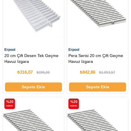
Erpool
Erpool
20 cm Çift Desen Tek Geçme
Pera Serisi 20 cm Çift Geçme
Havuz Izgara
Havuz Izgara
₺316,07
₺842,86
₺395,09
₺1.053,57
Sepete Ekle
Sepete Ekle
%20
%20
i̇ndirim
i̇ndirim