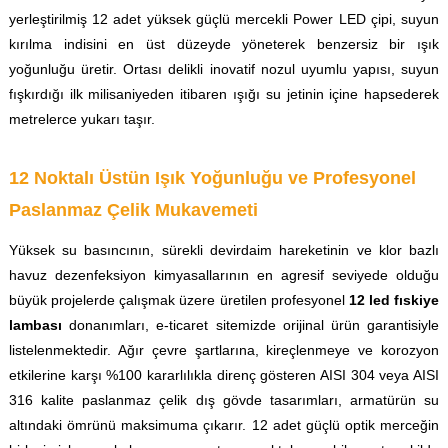
yerleştirilmiş 12 adet yüksek güçlü mercekli Power LED çipi, suyun
kırılma indisini en üst düzeyde yöneterek benzersiz bir ışık
yoğunluğu üretir. Ortası delikli inovatif nozul uyumlu yapısı, suyun
fışkırdığı ilk milisaniyeden itibaren ışığı su jetinin içine hapsederek
metrelerce yukarı taşır.
12 Noktalı Üstün Işık Yoğunluğu ve Profesyonel
Paslanmaz Çelik Mukavemeti
Yüksek su basıncının, sürekli devirdaim hareketinin ve klor bazlı
havuz dezenfeksiyon kimyasallarının en agresif seviyede olduğu
büyük projelerde çalışmak üzere üretilen profesyonel
12 led fıskiye
lambası
donanımları, e-ticaret sitemizde orijinal ürün garantisiyle
listelenmektedir. Ağır çevre şartlarına, kireçlenmeye ve korozyon
etkilerine karşı %100 kararlılıkla direnç gösteren AISI 304 veya AISI
316 kalite paslanmaz çelik dış gövde tasarımları, armatürün su
altındaki ömrünü maksimuma çıkarır. 12 adet güçlü optik merceğin