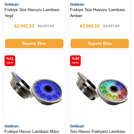
Goldsan
Goldsan
Fıskiye Süs Havuzu Lambası
Fıskiye Süs Havuzu Lambası
Yeşil
Amber
₺2.942,10
₺2.942,10
₺4.997,89
₺4.997,89
Sepete Ekle
Sepete Ekle
%41
%40
i̇ndirim
i̇ndirim
Goldsan
Goldsan
Fıskiye Havuz Lambası Mavi
Süs Havuz Fiskiyesi Lambası