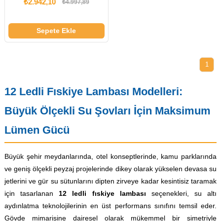
₺2.942,10
₺4.997,89
Sepete Ekle
1
12 Ledli Fıskiye Lambası Modelleri:
Büyük Ölçekli Su Şovları İçin Maksimum
Lümen Gücü
Büyük şehir meydanlarında, otel konseptlerinde, kamu parklarında
ve geniş ölçekli peyzaj projelerinde dikey olarak yükselen devasa su
jetlerini ve gür su sütunlarını dipten zirveye kadar kesintisiz taramak
için tasarlanan
12 ledli fıskiye lambası
seçenekleri, su altı
aydınlatma teknolojilerinin en üst performans sınıfını temsil eder.
Gövde mimarisine dairesel olarak mükemmel bir simetriyle