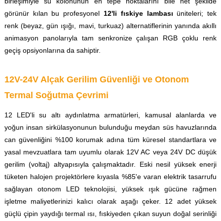
birleşimiyle su kolonunun en tepe noktalarını bile net şekilde
görünür kılan bu profesyonel
12'li fıskiye lambası
üniteleri; tek
renk (beyaz, gün ışığı, mavi, turkuaz) alternatiflerinin yanında akıllı
animasyon panolarıyla tam senkronize çalışan RGB çoklu renk
geçiş opsiyonlarına da sahiptir.
12V-24V Alçak Gerilim Güvenliği ve Otonom
Termal Soğutma Çevrimi
12 LED'li su altı aydınlatma armatürleri, kamusal alanlarda ve
yoğun insan sirkülasyonunun bulunduğu meydan süs havuzlarında
can güvenliğini %100 korumak adına tüm küresel standartlara ve
yasal mevzuatlara tam uyumlu olarak 12V AC veya 24V DC düşük
gerilim (voltaj) altyapısıyla çalışmaktadır. Eski nesil yüksek enerji
tüketen halojen projektörlere kıyasla %85'e varan elektrik tasarrufu
sağlayan otonom LED teknolojisi, yüksek ışık gücüne rağmen
işletme maliyetlerinizi kalıcı olarak aşağı çeker. 12 adet yüksek
güçlü çipin yaydığı termal ısı, fıskiyeden çıkan suyun doğal serinliği