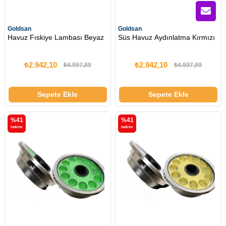
Goldsan
Goldsan
Havuz Fıskiye Lambası Beyaz
Süs Havuz Aydınlatma Kırmızı
₺2.942,10
₺2.942,10
₺4.997,89
₺4.997,89
Sepete Ekle
Sepete Ekle
%41
%41
i̇ndirim
i̇ndirim