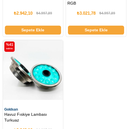
RGB
₺2.942,10
₺3.021,78
₺4.997,89
₺4.997,89
Sepete Ekle
Sepete Ekle
%41
i̇ndirim
Goldsan
Havuz Fıskiye Lambası
Turkuaz