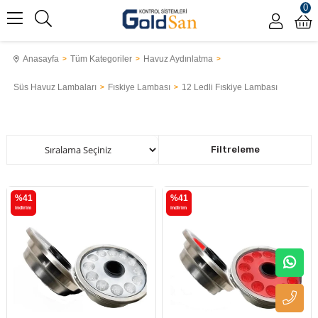
0
Anasayfa
Tüm Kategoriler
Havuz Aydınlatma
Süs Havuz Lambaları
Fıskiye Lambası
12 Ledli Fıskiye Lambası
Sıralama
Filtreleme
%41
%41
i̇ndirim
i̇ndirim