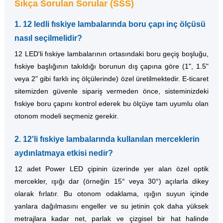
Sıkça Sorulan Sorular (SSS)
1. 12 ledli fıskiye lambalarında boru çapı inç ölçüsü
nasıl seçilmelidir?
12 LED'li fıskiye lambalarının ortasındaki boru geçiş boşluğu,
fıskiye başlığının takıldığı borunun dış çapına göre (1", 1.5"
veya 2" gibi farklı inç ölçülerinde) özel üretilmektedir. E-ticaret
sitemizden güvenle sipariş vermeden önce, sisteminizdeki
fıskiye boru çapını kontrol ederek bu ölçüye tam uyumlu olan
otonom modeli seçmeniz gerekir.
2. 12'li fıskiye lambalarında kullanılan merceklerin
aydınlatmaya etkisi nedir?
12 adet Power LED çipinin üzerinde yer alan özel optik
mercekler, ışığı dar (örneğin 15° veya 30°) açılarla dikey
olarak fırlatır. Bu otonom odaklama, ışığın suyun içinde
yanlara dağılmasını engeller ve su jetinin çok daha yüksek
metrajlara kadar net, parlak ve çizgisel bir hat halinde