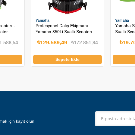
Yamaha
Yamaha
ooterı -
Profesyonel Dalış Ekipmanı
Yamaha Sc
oter
Yamaha 350Li Sualtı Scooterı
Sualtı Sco
₺129.589,49
₺19.7
1.588,54
₺172.851,84
Sepete Ekle
ak için kayıt olun!