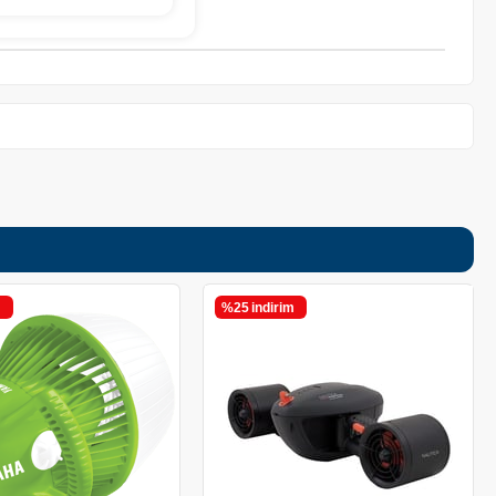
m
%25
i̇ndirim