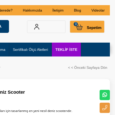
Nerede?
Hakkımızda
İletişim
Blog
Videolar
0
Sepetim
tma
Sertifikalı Ölçü Aletleri
TEKLİF İSTE
r
< < Önceki Sayfaya Dön
niz Scooter
arı için tasarlanmış en yeni nesil deniz scooterıdır.