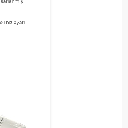
asarlanmış
li hız ayarı