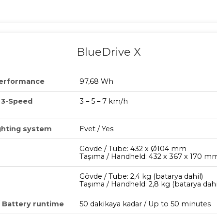
BlueDrive X
Performance
97,68 Wh
/ 3-Speed
3 – 5 – 7 km/h
ghting system
Evet / Yes
Gövde / Tube: 432 x Ø104 mm
Taşıma / Handheld: 432 x 367 x 170 m
Gövde / Tube: 2,4 kg (batarya dahil)
Taşıma / Handheld: 2,8 kg (batarya dahi
/ Battery runtime
50 dakikaya kadar / Up to 50 minutes