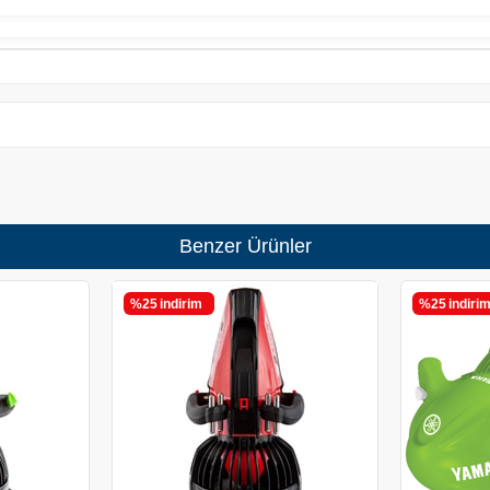
Benzer Ürünler
%25
i̇ndirim
%25
i̇ndiri