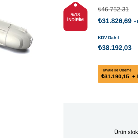
₺46.752,31
18
%
₺31.826,69
İNDIRIM
+ 
KDV Dahil
₺38.192,03
Havale ile Ödeme
₺31.190,15
+ 
Ürün stok