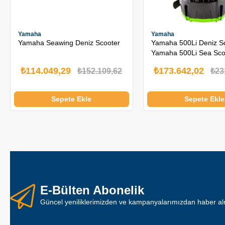
Yamaha
Yamaha
Yamaha Seawing Deniz Scooter
Yamaha 500Li Deniz Sc
Yamaha 500Li Sea Sco
₺114.049,29
₺173.642,02
₺152.109,62
₺23
Sepete Ekle
Sepete Ekle
E-Bülten Abonelik
Güncel yeniliklerimizden ve kampanyalarımızdan haber alm