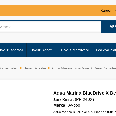
Kargom 
avuz Izgarası
Havuz Robotu
Havuz Merdiveni
Led Aydınla
Malzemeleri
Deniz Scooter
Aqua Marina BlueDrive X Deniz Scoote
Aqua Marina BlueDrive X De
(PF-240X)
Stok Kodu
Marka
Aypool
:
Aqua Marina BlueDrive X, su sporları tutkunl