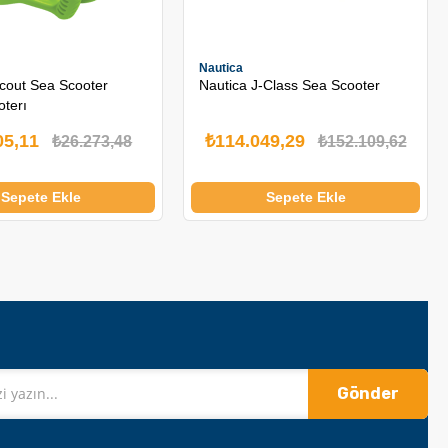
Nautica
out Sea Scooter
Nautica J-Class Sea Scooter
oterı
05,11
₺114.049,29
₺26.273,48
₺152.109,62
Sepete Ekle
Sepete Ekle
Gönder