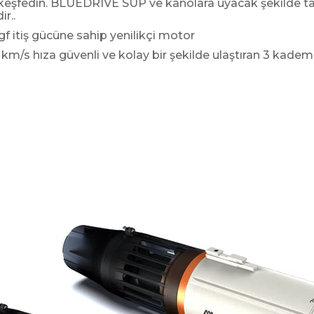
keşfedin. BLUEDRIVE SUP ve kanolara uyacak şekilde t
r..
 itiş gücüne sahip yenilikçi motor
 km/s hıza güvenli ve kolay bir şekilde ulaştıran 3 kademe