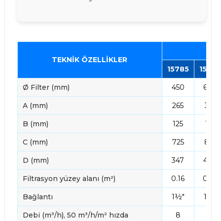
YA
TEKNİK ÖZELLİKLER
15785
1578
Ø Filter (mm)
450
600
A (mm)
265
325
B (mm)
125
125
C (mm)
725
865
D (mm)
347
400
Filtrasyon yüzey alanı (m²)
0.16
0.30
Bağlantı
1½"
1½"
Debi (m³/h), 50 m³/h/m² hızda
8
14