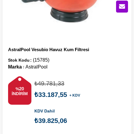
AstralPool Vesubio Havuz Kum Filtresi
(15785)
Stok Kodu
Marka
AstralPool
:
₺49.781,33
20
%
₺33.187,55
İNDIRIM
+ KDV
KDV Dahil
₺39.825,06