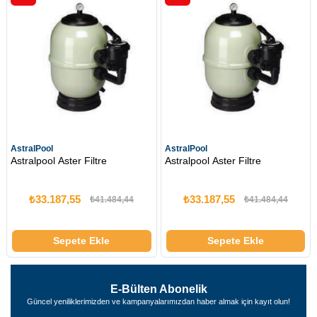
AstralPool
AstralPool
Astralpool Aster Filtre
Astralpool Aster Filtre
₺33.187,55
₺33.187,55
₺41.484,44
₺41.484,44
Sepete Ekle
Sepete Ekle
E-Bülten Abonelik
Güncel yeniliklerimizden ve kampanyalarımızdan haber almak için kayıt olun!