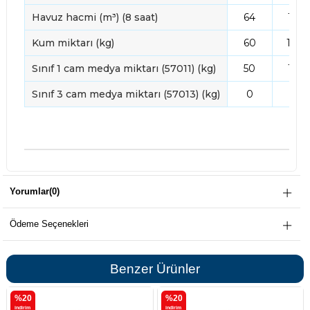
Havuz hacmi (m³) (8 saat)
64
112
Kum miktarı (kg)
60
148
Sınıf 1 cam medya miktarı (57011) (kg)
50
125
Sınıf 3 cam medya miktarı (57013) (kg)
0
0
Yorumlar
(0)
Ödeme Seçenekleri
Benzer Ürünler
%20
%20
i̇ndirim
i̇ndirim