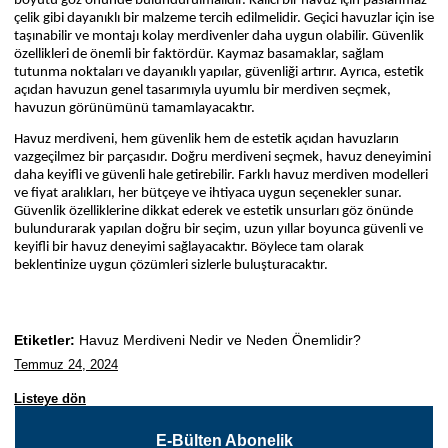
boyutu göz önünde bulundurulmalıdır. Kalıcı bir havuz için paslanmaz
çelik gibi dayanıklı bir malzeme tercih edilmelidir. Geçici havuzlar için ise
taşınabilir ve montajı kolay merdivenler daha uygun olabilir. Güvenlik
özellikleri de önemli bir faktördür. Kaymaz basamaklar, sağlam
tutunma noktaları ve dayanıklı yapılar, güvenliği artırır. Ayrıca, estetik
açıdan havuzun genel tasarımıyla uyumlu bir merdiven seçmek,
havuzun görünümünü tamamlayacaktır.
Havuz merdiveni, hem güvenlik hem de estetik açıdan havuzların
vazgeçilmez bir parçasıdır. Doğru merdiveni seçmek, havuz deneyimini
daha keyifli ve güvenli hale getirebilir. Farklı havuz merdiven modelleri
ve fiyat aralıkları, her bütçeye ve ihtiyaca uygun seçenekler sunar.
Güvenlik özelliklerine dikkat ederek ve estetik unsurları göz önünde
bulundurarak yapılan doğru bir seçim, uzun yıllar boyunca güvenli ve
keyifli bir havuz deneyimi sağlayacaktır. Böylece tam olarak
beklentinize uygun çözümleri sizlerle buluşturacaktır.
Etiketler:
Havuz Merdiveni Nedir ve Neden Önemlidir?
Temmuz 24, 2024
Listeye dön
E-Bülten Abonelik