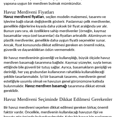
yapısına uygun bir merdiven bulmak mümkündür.
Havuz Merdiveni Fiyatları
Havuz merdiveni fiyatları
, seçilen modelin malzemesi, tasarımı ve
işlevine bağlı olarak değişkenlik gösterir. Paslanmaz çelik merdivenler,
genellikle diğerlerine kıyasla daha yüksek bir fiyat aralığında yer alır.
Bunun yanı sıra, ek özelliklere sahip merdivenler (örneğin, kaymaz
basamaklar veya özel tasarımlar) da fiyatları artırabilir. Alüminyum ve
plastik merdivenler, genellikle daha uygun fiyatlı seçenekler sunar.
Ancak, fiyat konusunda dikkat edilmesi gereken en önemli nokta,
güvenlik ve dayanıklılıktan ödün vermemektir.
Bir havuz merdiveninin güvenliği ve kullanışlılığı, büyük ölçüde havuz
merdiven basamağı tasarımına bağlıdır. Kaymaz yüzeyler, suyla temas
ettiğinde bile güvenli bir tutuş sağlar. Ayrıca, basamakların genişliği ve
derinliği, her yaş grubundan kullanıcının rahatlıkla kullanabileceği
şekilde tasarlanmalıdır. İyi bir basamak tasarımı, merdivenin genel
estetiğiyle uyumlu olmalı ve havuzun genel görünümüne katkıda
bulunmalıdır.
Havuz merdiven basamağı
tasarımına dikkat etmek
gereklidir.
Havuz Merdiveni Seçiminde Dikkat Edilmesi Gerekenler
Bir havuz merdiveni seçerken dikkat edilmesi gereken birkaç önemli
faktör vardır. Öncelikle, merdivenin kullanılacağı havuzun tipi ve