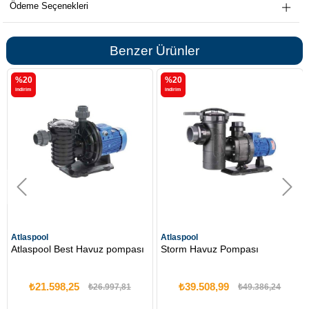
Ödeme Seçenekleri
Benzer Ürünler
%20
%20
i̇ndirim
i̇ndirim
Atlaspool
Atlaspool
Atlaspool Best Havuz pompası
Storm Havuz Pompası
₺21.598,25
₺39.508,99
₺26.997,81
₺49.386,24