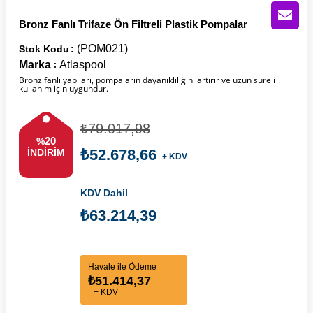
Bronz Fanlı Trifaze Ön Filtreli Plastik Pompalar
(POM021)
Stok Kodu
Marka
Atlaspool
:
Bronz fanlı yapıları, pompaların dayanıklılığını artırır ve uzun süreli
kullanım için uygundur.
₺79.017,98
20
%
₺52.678,66
İNDIRIM
+ KDV
KDV Dahil
₺63.214,39
Havale ile Ödeme
₺51.414,37
+ KDV