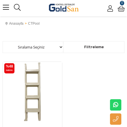
0
Anasayfa
CTPool
Sıralama
Filtreleme
%48
i̇ndirim