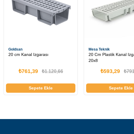
Goldsan
Mesa Teknik
20 cm Kanal Izgarası
20 Cm Plastik Kanal Izg
20x8
₺761,39
₺593,29
₺1.120,66
₺791
Sepete Ekle
Sepete Ekle