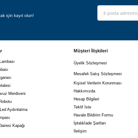
 için kayıt olun!
r
Müşteri İlişkileri
 Lambası
Üyelik Sözleşmesi
bası
Mes
afeli Satış Sözleşmesi
garası
Kişisel Verilerin Korunması
lalesi
Hakkımızda
vuz Merdiveni
Hesap Bilgileri
Robotu
Teklif İste
 Led Aydınlatma
Havale Bildirim Formu
mpası
İptal&İade Şartları
airesi Kapağı
İletişim