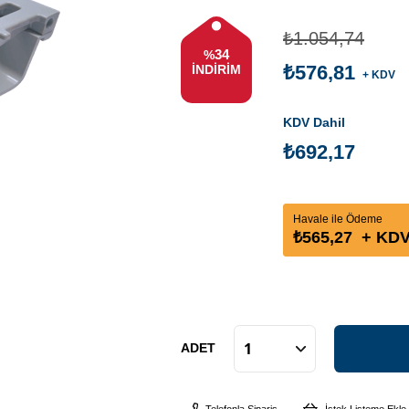
₺1.054,74
34
%
₺576,81
İNDIRIM
+ KDV
KDV Dahil
₺692,17
Havale ile Ödeme
₺565,27
+ KD
ADET
Telefonla Sipariş
İstek Listeme Ekle