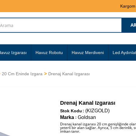
Kargom
avuz Izgarası
Havuz Robotu
Havuz Merdiveni
Led Aydınla
20 Cm Eninde Izgara
Drenaj Kanal Izgarası
Drenaj Kanal Izgarası
(KIZGOLD)
Stok Kodu
Marka
Goldsan
:
Drenaj kanal izgarası 20 cm genişliğinde olan b
yeterli bir alan sağlar. Ayrıca, 5 cm derinlik
imkan tanır.