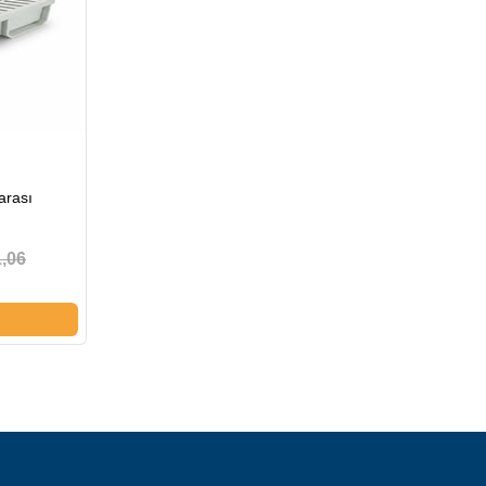
arası
,06