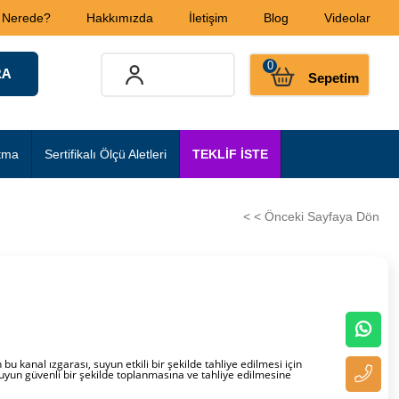
 Nerede?
Hakkımızda
İletişim
Blog
Videolar
0
Sepetim
tma
Sertifikalı Ölçü Aletleri
TEKLİF İSTE
< < Önceki Sayfaya Dön
u kanal ızgarası, suyun etkili bir şekilde tahliye edilmesi için
, suyun güvenli bir şekilde toplanmasına ve tahliye edilmesine