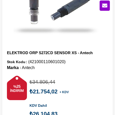
ELEKTROD ORP S272CD SENSOR XS - Antech
(421000110601020)
Stok Kodu
Marka
Antech
:
₺34.806,44
25
%
₺21.754,02
İNDIRIM
+ KDV
KDV Dahil
₺26.104,83