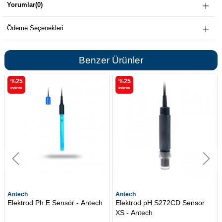
Yorumlar
(0)
Ödeme Seçenekleri
Benzer Ürünler
%25
%25
i̇ndirim
i̇ndirim
Antech
Antech
Elektrod Ph E Sensör - Antech
Elektrod pH S272CD Sensor
XS - Antech