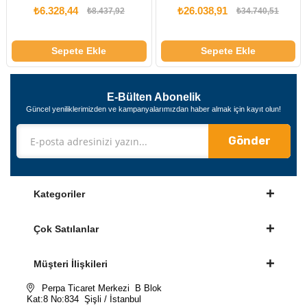
₺6.328,44
₺26.038,91
₺8.437,92
₺34.740,51
Sepete Ekle
Sepete Ekle
E-Bülten Abonelik
Güncel yeniliklerimizden ve kampanyalarımızdan haber almak için kayıt olun!
Gönder
Kategoriler
Çok Satılanlar
Müşteri İlişkileri
Perpa Ticaret Merkezi B Blok
Kat:8 No:834 Şişli / İstanbul