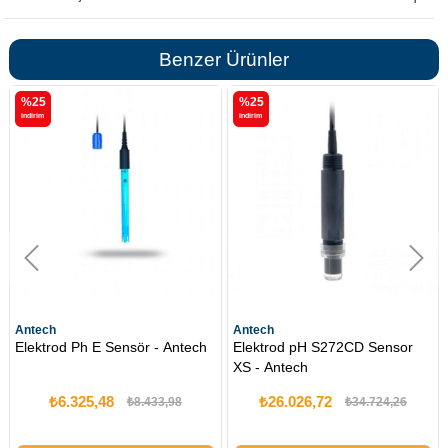
Benzer Ürünler
%25
%25
i̇ndirim
i̇ndirim
Antech
Antech
Elektrod Ph E Sensör - Antech
Elektrod pH S272CD Sensor
XS - Antech
₺6.325,48
₺26.026,72
₺8.433,98
₺34.724,26