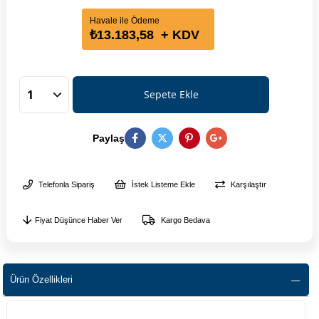
Havale ile Ödeme
₺13.183,58
+ KDV
Paylaş
Telefonla Sipariş
İstek Listeme Ekle
Karşılaştır
Fiyat Düşünce Haber Ver
Kargo Bedava
Ürün Özellikleri