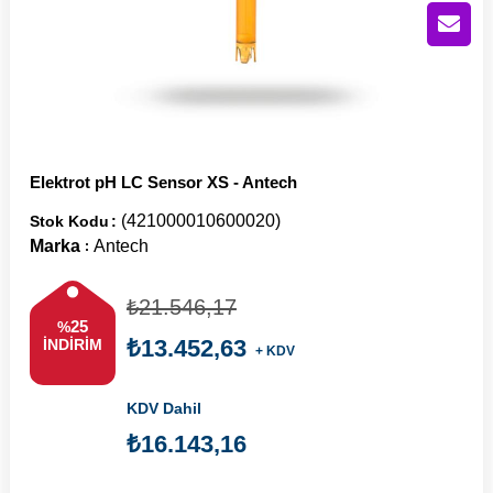
Elektrot pH LC Sensor XS - Antech
(421000010600020)
Stok Kodu
Marka
Antech
:
₺21.546,17
25
%
₺13.452,63
İNDIRIM
+ KDV
KDV Dahil
₺16.143,16