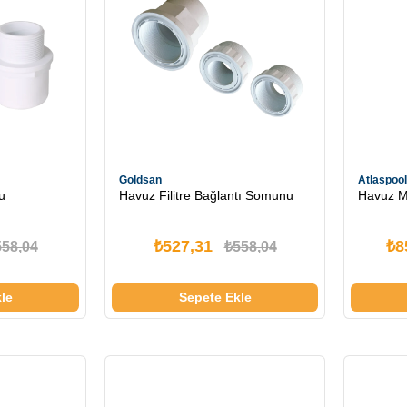
Goldsan
Atlaspool
u
Havuz Filitre Bağlantı Somunu
Havuz M
₺527,31
₺8
558,04
₺558,04
le
Sepete Ekle