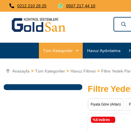
0212 210 28 25
0507 217 44 10
Tüm Kategoriler
Havuz Aydınlatma
H
Anasayfa
Tüm Kategoriler
Havuz Filtresi
Filtre Yedek Par
Filtre Yede
Fiyata Göre (Artan)
F
%6
i̇ndirim