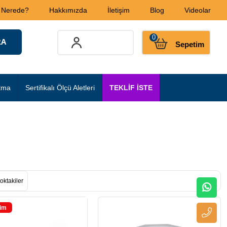
 Nerede?
Hakkımızda
İletişim
Blog
Videolar
0
Sepetim
tma
Sertifikalı Ölçü Aletleri
TEKLİF İSTE
oktakiler
rim