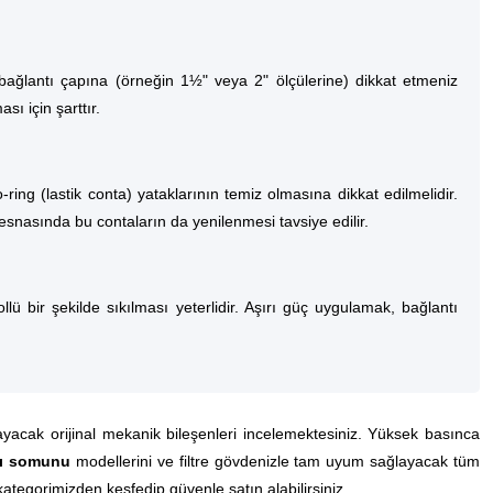
ağlantı çapına (örneğin 1½" veya 2" ölçülerine) dikkat etmeniz
ı için şarttır.
ring (lastik conta) yataklarının temiz olmasına dikkat edilmelidir.
 esnasında bu contaların da yenilenmesi tavsiye edilir.
ü bir şekilde sıkılması yeterlidir. Aşırı güç uygulamak, bağlantı
yacak orijinal mekanik bileşenleri incelemektesiniz. Yüksek basınca
ntı somunu
modellerini ve filtre gövdenizle tam uyum sağlayacak tüm
kategorimizden keşfedip güvenle satın alabilirsiniz.