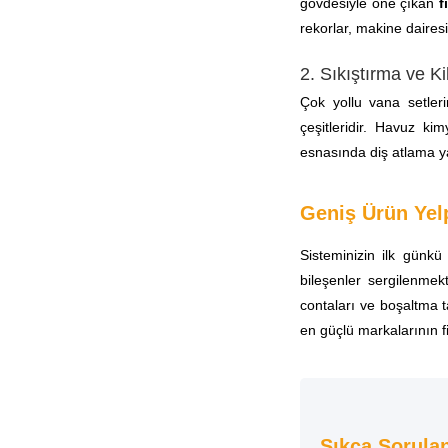
gövdesiyle öne çıkan
f
rekorlar, makine daires
2. Sıkıştırma ve K
Çok yollu vana setleri
çeşitleridir. Havuz k
esnasında diş atlama ya
Geniş Ürün Yelp
Sisteminizin ilk günkü
bileşenler sergilenmek
contaları ve boşaltma t
en güçlü markalarının f
Sıkça Sorula