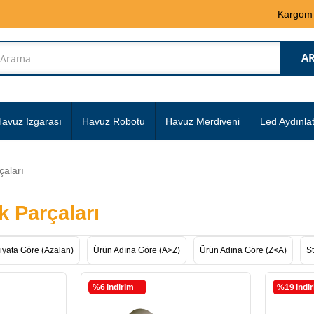
Kargom
avuz Izgarası
Havuz Robotu
Havuz Merdiveni
Led Aydınla
çaları
k Parçaları
iyata Göre (Azalan)
Ürün Adına Göre (A>Z)
Ürün Adına Göre (Z<A)
St
%6
i̇ndirim
%19
i̇ndi