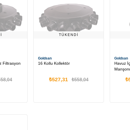
I
TÜKENDI
Goldsan
Goldsan
 Filtrasyon
16 Kollu Kollektör
Havuz İçi
Manşon
₺527,31
₺
558,04
₺558,04