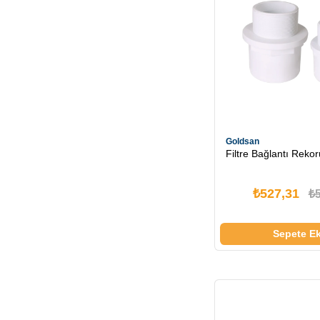
Goldsan
Filtre Bağlantı Rekor
₺527,31
₺
Sepete Ek