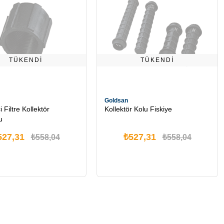
TÜKENDI
TÜKENDI
Goldsan
 Filtre Kollektör
Kollektör Kolu Fiskiye
u
527,31
₺527,31
₺558,04
₺558,04