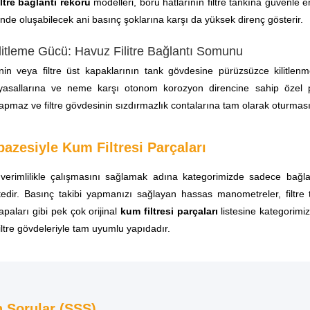
iltre bağlantı rekoru
modelleri, boru hatlarının filtre tankına güvenle 
inde oluşabilecek ani basınç şoklarına karşı da yüksek direnç gösterir.
ilitleme Gücü: Havuz Filitre Bağlantı Somunu
nin veya filtre üst kapaklarının tank gövdesine pürüzsüzce kilitlenm
imyasallarına ve neme karşı otonom korozyon direncine sahip özel 
pmaz ve filtre gövdesinin sızdırmazlık contalarına tam olarak oturması
azesiyle Kum Filtresi Parçaları
 verimlilikle çalışmasını sağlamak adına kategorimizde sadece bağlant
tedir. Basınç takibi yapmanızı sağlayan hassas manometreler, filtre t
apaları gibi pek çok orijinal
kum filtresi parçaları
listesine kategorimiz
iltre gövdeleriyle tam uyumlu yapıdadır.
n Sorular (SSS)