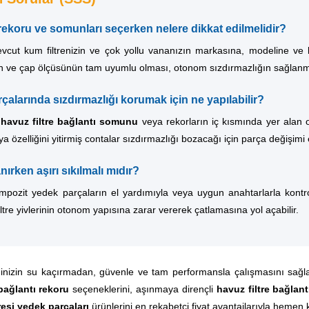
ı rekoru ve somunları seçerken nelere dikkat edilmelidir?
cut kum filtrenizin ve çok yollu vananızın markasına, modeline ve b
ın ve çap ölçüsünün tam uyumlu olması, otonom sızdırmazlığın sağlanmas
arçalarında sızdırmazlığı korumak için ne yapılabilir?
a
havuz filtre bağlantı somunu
veya rekorların iç kısmında yer alan o-
ya özelliğini yitirmiş contalar sızdırmazlığı bozacağı için parça değişimi
nırken aşırı sıkılmalı mıdır?
mpozit yedek parçaların el yardımıyla veya uygun anahtarlarla kontroll
ltre yivlerinin otonom yapısına zarar vererek çatlamasına yol açabilir.
minizin su kaçırmadan, güvenle ve tam performansla çalışmasını sağla
 bağlantı rekoru
seçeneklerini, aşınmaya dirençli
havuz filtre bağla
resi yedek parçaları
ürünlerini en rekabetçi fiyat avantajlarıyla hemen 