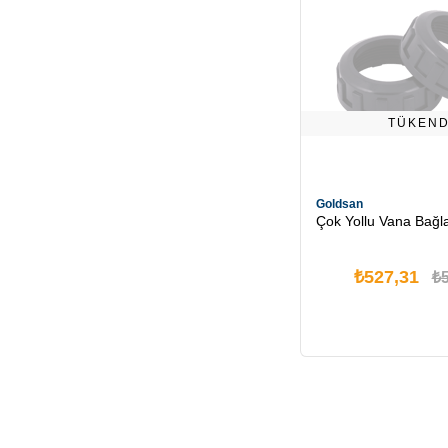
TÜKEND
Goldsan
Çok Yollu Vana Bağl
₺527,31
₺