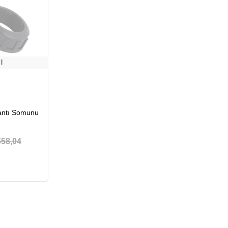
I
antı Somunu
558,04