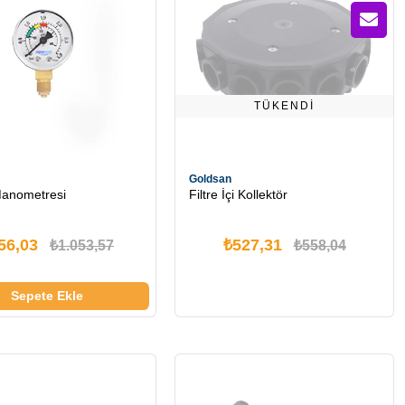
TÜKENDI
Goldsan
anometresi
Filtre İçi Kollektör
56,03
₺527,31
₺1.053,57
₺558,04
Sepete Ekle