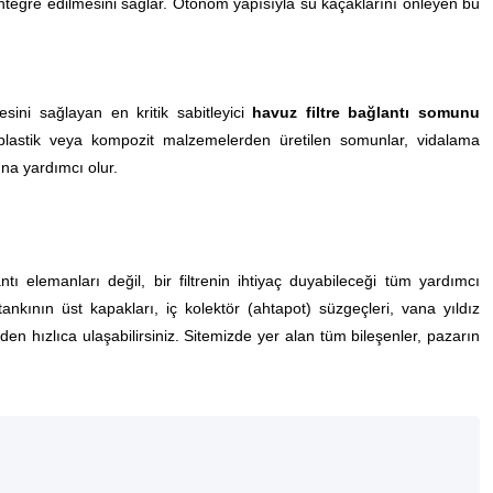
entegre edilmesini sağlar. Otonom yapısıyla su kaçaklarını önleyen bu
esini sağlayan en kritik sabitleyici
havuz filtre bağlantı somunu
plastik veya kompozit malzemelerden üretilen somunlar, vidalama
na yardımcı olur.
ı elemanları değil, bir filtrenin ihtiyaç duyabileceği tüm yardımcı
ankının üst kapakları, iç kolektör (ahtapot) süzgeçleri, vana yıldız
den hızlıca ulaşabilirsiniz. Sitemizde yer alan tüm bileşenler, pazarın