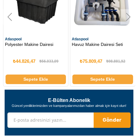
ol
Atlaspool
Atlaspool
ter Makine Dairesi
Havuz Makine Dairesi Seti
Plastik 
4.826,47
₺75.809,47
₺29.
₺56.033,09
₺98.881,92
Sepete Ekle
Sepete Ekle
E-Bülten Abonelik
Güncel yeniliklerimizden ve kampanyalarımızdan haber almak için kayıt olun!
Gönder