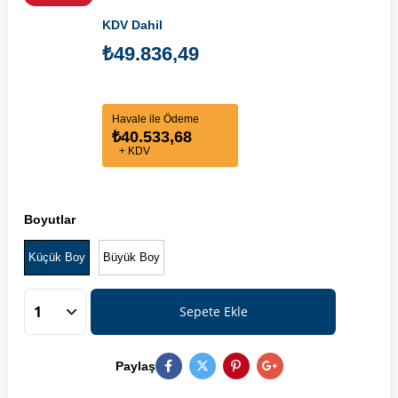
KDV Dahil
₺49.836,49
Havale ile Ödeme
₺40.533,68
+ KDV
Boyutlar
Küçük Boy
Büyük Boy
Paylaş