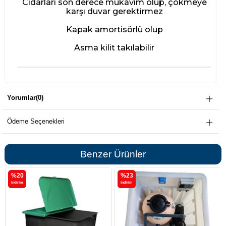
Cidarları son derece mukavim olup, çökmeye
karşı duvar gerektirmez
Kapak amortisörlü olup
Asma kilit takılabilir
Yorumlar
(0)
Ödeme Seçenekleri
Benzer Ürünler
%23
%20
i̇ndirim
i̇ndirim