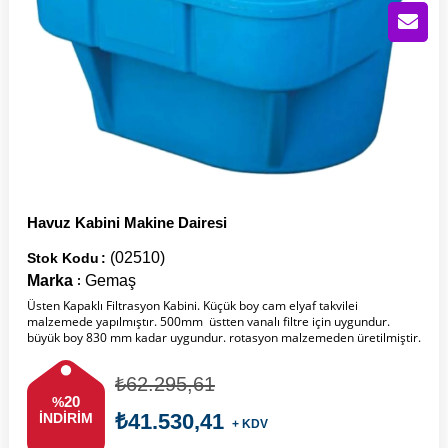
Havuz Kabini Makine Dairesi
(02510)
Stok Kodu
Marka
Gemaş
:
Üsten Kapaklı Filtrasyon Kabini. Küçük boy cam elyaf takvilei
malzemede yapılmıştır. 500mm üstten vanalı filtre için uygundur.
büyük boy 830 mm kadar uygundur. rotasyon malzemeden üretilmiştir.
₺62.295,61
20
%
₺41.530,41
İNDIRIM
+ KDV