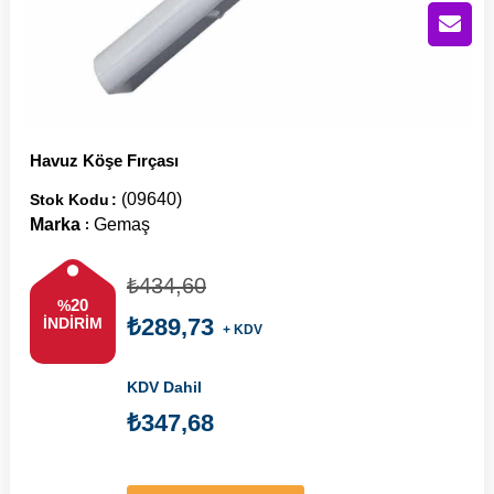
Havuz Köşe Fırçası
(09640)
Stok Kodu
Marka
Gemaş
:
₺434,60
20
%
₺289,73
İNDIRIM
+ KDV
KDV Dahil
₺347,68