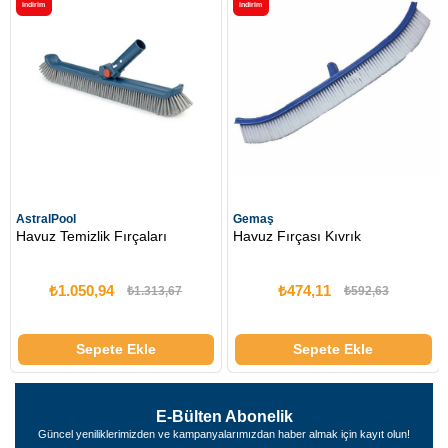
i̇ndirim
i̇ndirim
AstralPool
Gemaş
Havuz Temizlik Fırçaları
Havuz Fırçası Kıvrık
₺1.050,94
₺474,11
₺1.313,67
₺592,63
Sepete Ekle
Sepete Ekle
E-Bülten Abonelik
Güncel yeniliklerimizden ve kampanyalarımızdan haber almak için kayıt olun!