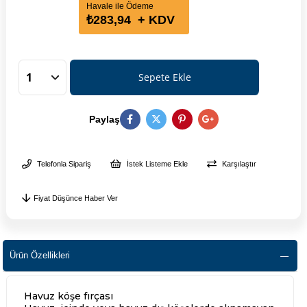
Havale ile Ödeme
₺283,94
+ KDV
Paylaş
Telefonla Sipariş
İstek Listeme Ekle
Karşılaştır
Fiyat Düşünce Haber Ver
Ürün Özellikleri
Havuz köşe fırçası