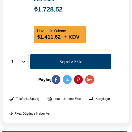
₺1.728,52
Havale ile Ödeme
₺1.411,62
+ KDV
Paylaş
Telefonla Sipariş
İstek Listeme Ekle
Karşılaştır
Fiyat Düşünce Haber Ver