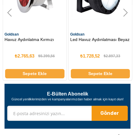
Goldsan
Goldsan
Havuz Aydınlatma Kırmızı
Led Havuz Aydınlatması Beyaz
₺2.765,63
₺1.728,52
₺5.399,56
₺2.897,33
Sepete Ekle
Sepete Ekle
E-Bülten Abonelik
Güncel yeniliklerimizden ve kampanyalarımızdan haber almak için kayıt olun!
Gönder