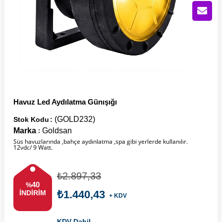
Havuz Led Aydılatma Günışığı
(GOLD232)
Stok Kodu
Marka
Goldsan
:
Süs havuzlarında ,bahçe aydınlatma ,spa gibi yerlerde kullanılır.
12vdc/ 9 Watt.
₺2.897,33
40
%
₺1.440,43
İNDIRIM
+ KDV
KDV Dahil