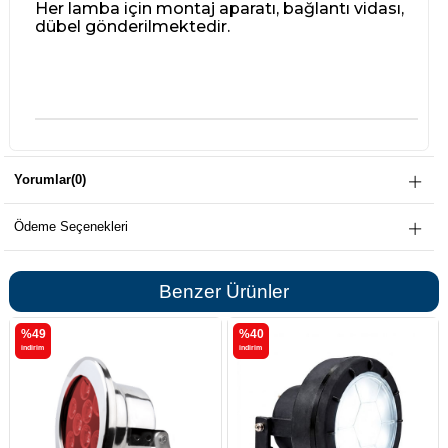
Her lamba için montaj aparatı, bağlantı vidası,
dübel gönderilmektedir.
Yorumlar
(0)
Ödeme Seçenekleri
Benzer Ürünler
%49
%40
i̇ndirim
i̇ndirim