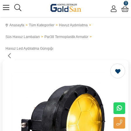
0
Anasayfa
Tüm Kategoriler
Havuz Aydınlatma
Süs Havuz Lambaları
Par38 Termoplastik Armatür
Havuz Led Aydılatma Günışığı