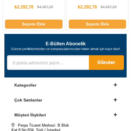
2.292,78
₺2.292,78
₺2.
₺4.367,20
₺4.367,20
Sepete Ekle
Sepete Ekle
E-Bülten Abonelik
Güncel yeniliklerimizden ve kampanyalarımızdan haber almak için kayıt olun!
Gönder
Kategoriler
Çok Satılanlar
Müşteri İlişkileri
Perpa Ticaret Merkezi B Blok
Kat:8 No:834 Şişli / İstanbul