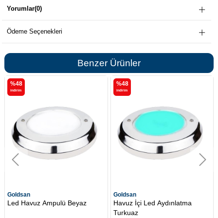
Yorumlar
(0)
Ödeme Seçenekleri
Benzer Ürünler
%48
%48
i̇ndirim
i̇ndirim
n
Goldsan
Goldsan
avuz Ampulü Beyaz
Havuz İçi Led Aydınlatma
Havuz L
Turkuaz