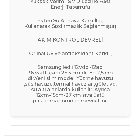
Yüksek Verimli SMD Led İle %90
Enerji Tasarrufu
Ekten Su Almaya Karşı İlaç
Kullanarak Sızdırmazlık Sağlanmıştır)
AKIM KONTROL DEVRELİ
Orjinal Uv ve antioksidant Katkılı,
Samsung ledli 12vdc -12ac
36 watt. çapı 26,5 cm dir.En 2,5 cm
dir.Yeni slim model. Yüzme havuzu
,süs havuzu,termal havuzlar ,gölet vb.
su altı alanlarda kullanılır. Ayrıca
12cm-15cm-27 cm sıva üstü
paslanmaz ürünler mevcuttur.