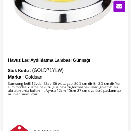
Havuz Led Aydınlatma Lambası Günışığı
(GOLD71YLW)
Stok Kodu
Marka
Goldsan
:
Samsung ledli 12vdc -12ac 36 watt. çapı 26,5 cm dir.En 2,5 cm dir.Yeni
slim model. Yüzme havuzu ,süs havuzu,termal havuzlar ,gölet vb. su
altı alanlarda kullanılır. Ayrıca 12cm-15cm-27 cm sıva üstü paslanmaz
ürünler mevcuttur.