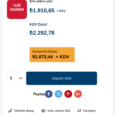
₺4.367,20
48
%
₺1.910,65
İNDIRIM
+ KDV
KDV Dahil
₺2.292,78
Havale ile Ödeme
₺1.872,44
+ KDV
Paylaş
Telefonla Sipariş
İstek Listeme Ekle
Karşılaştır