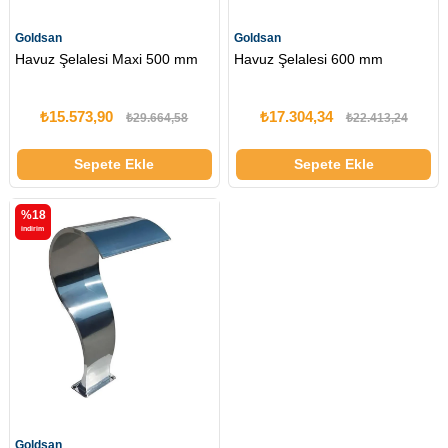
Goldsan
Goldsan
Havuz Şelalesi Maxi 500 mm
Havuz Şelalesi 600 mm
₺15.573,90
₺17.304,34
₺29.664,58
₺22.413,24
Sepete Ekle
Sepete Ekle
%18
i̇ndirim
Goldsan