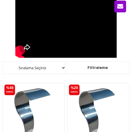
Sıralama
Filtreleme
%48
%20
i̇ndirim
i̇ndirim