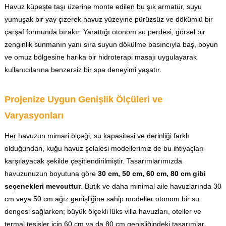
Havuz küpeşte taşı üzerine monte edilen bu şık armatür, suyu
yumuşak bir yay çizerek havuz yüzeyine pürüzsüz ve dökümlü bir
çarşaf formunda bırakır. Yarattığı otonom su perdesi, görsel bir
zenginlik sunmanın yanı sıra suyun dökülme basıncıyla baş, boyun
ve omuz bölgesine harika bir hidroterapi masajı uygulayarak
kullanıcılarına benzersiz bir spa deneyimi yaşatır.
Projenize Uygun Genişlik Ölçüleri ve
Varyasyonları
Her havuzun mimari ölçeği, su kapasitesi ve derinliği farklı
olduğundan, kuğu havuz şelalesi modellerimiz de bu ihtiyaçları
karşılayacak şekilde çeşitlendirilmiştir. Tasarımlarımızda
havuzunuzun boyutuna göre
30 cm, 50 cm, 60 cm, 80 cm gibi
seçenekleri mevcuttur
. Butik ve daha minimal aile havuzlarında 30
cm veya 50 cm ağız genişliğine sahip modeller otonom bir su
dengesi sağlarken; büyük ölçekli lüks villa havuzları, oteller ve
termal tesisler için 60 cm ya da 80 cm genişliğindeki tasarımlar