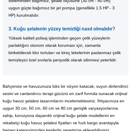
sisteminden bağımsız, şelale ölçüsüne (30 cm - 80 cm)
uygun güçte bağımsız bir jet pompa (genellikle 1.5 HP - 3
HP) kurulmalıdır.
3. Kuğu şelalenin yüzey temizliği nasıl olmalıdır?
Yüksek kaliteli polisaj işleminden geçen çelik yüzeylerin
parlaklığını otonom olarak koruması için, zamanla
birikebilecek klor tortuları ve kireç lekelerinin paslanmaz çelik
temizleyici özel sıvılarla periyodik olarak silinmesi yeterlidir.
Bahçenize ve havuzunuza lüks bir vizyon katacak, suyun dinlendirici
sesini ve canlandırıcı terapi gücünü en zarif formda sunacak orijinal
kuğu havuz şelalesi tasarımlarını incelemektesiniz. İhtiyacınıza en
uygun 30 cm, 50 cm, 60 cm ve 80 cm genişlik varyasyonlarına
sahip, korozyona dayanıklı orijinal kuğu şelale modellerini en
rekabetçi kuğu havuz şelalesi fiyatları ve hızlı kargo avantajıyla
hemen kategorimizden keşfedip sepetinize ekleyebilirsiniz.