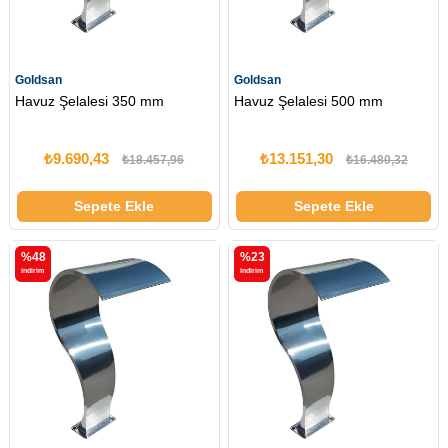
Goldsan
Goldsan
Havuz Şelalesi 350 mm
Havuz Şelalesi 500 mm
₺9.690,43
₺13.151,30
₺18.457,96
₺16.480,32
Sepete Ekle
Sepete Ekle
%48
%23
i̇ndirim
i̇ndirim