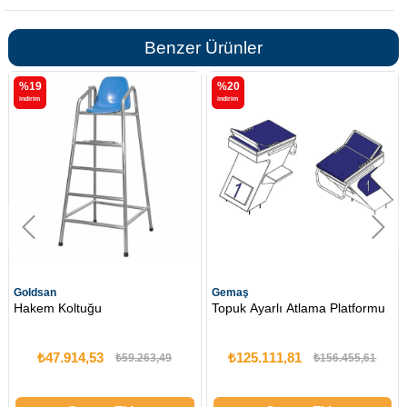
Benzer Ürünler
%19
%20
i̇ndirim
i̇ndirim
Goldsan
Gemaş
Hakem Koltuğu
Topuk Ayarlı Atlama Platformu
₺47.914,53
₺125.111,81
₺59.263,49
₺156.455,61