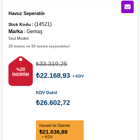
Havuz Seperatör
(14521)
Stok Kodu
Marka
Gemaş
:
Seul Modeli
25 metre ve 50 metre seçenekleri
₺33.319,25
20
%
₺22.168,93
İNDIRIM
+ KDV
KDV Dahil
₺26.602,72
Havale ile Ödeme
₺21.636,88
+ KDV