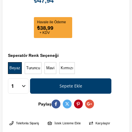
₺47,94
Havale ile Ödeme
₺38,99
+ KDV
Seperatör Renk Seçeneği
Beyaz
Turuncu
Mavi
Kırmızı
Paylaş
Telefonla Sipariş
İstek Listeme Ekle
Karşılaştır