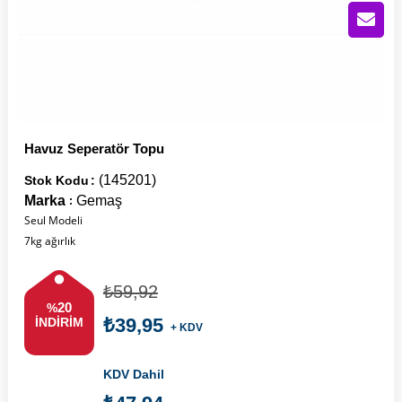
Havuz Seperatör Topu
(145201)
Stok Kodu
Marka
Gemaş
:
Seul Modeli
7kg ağırlık
₺59,92
20
%
₺39,95
İNDIRIM
+ KDV
KDV Dahil