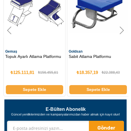
Gemaş
Goldsan
Topuk Ayarlı Atlama Platformu
Sabit Atlama Platformu
₺125.111,81
₺18.357,19
₺156.455,61
₺22.388,43
Sepete Ekle
Sepete Ekle
E-Bülten Abonelik
Güncel yeniliklerimizden ve kampanyalarımızdan haber almak için kayıt olun!
Gönder