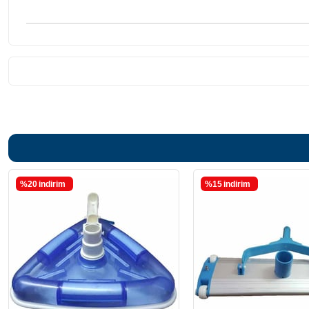
%20
i̇ndirim
%15
i̇ndirim