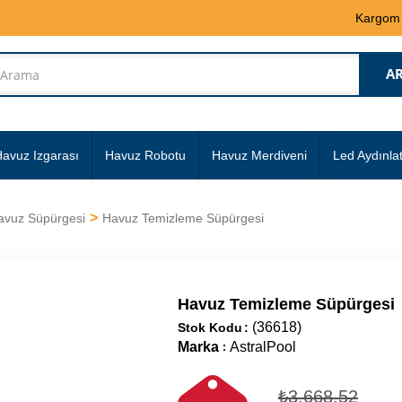
Kargom
avuz Izgarası
Havuz Robotu
Havuz Merdiveni
Led Aydınla
avuz Süpürgesi
Havuz Temizleme Süpürgesi
Havuz Temizleme Süpürgesi
(36618)
Stok Kodu
Marka
AstralPool
:
₺3.668,52