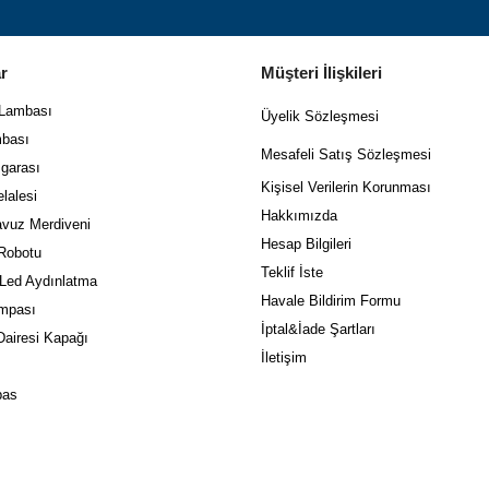
r
Müşteri İlişkileri
 Lambası
Üyelik Sözleşmesi
bası
Mes
afeli Satış Sözleşmesi
garası
Kişisel Verilerin Korunması
lalesi
Hakkımızda
vuz Merdiveni
Hesap Bilgileri
Robotu
Teklif İste
 Led Aydınlatma
Havale Bildirim Formu
mpası
İptal&İade Şartları
airesi Kapağı
İletişim
pas