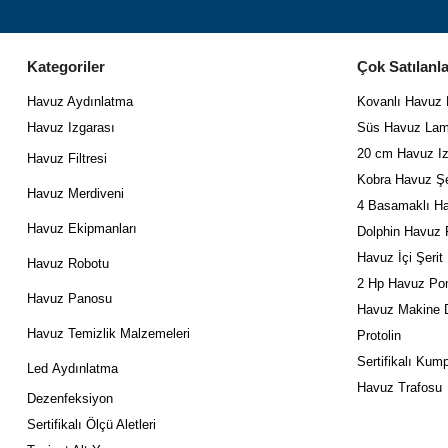
Kategoriler
Çok Satılanla
Havuz Aydınlatma
Kovanlı Havuz
Havuz Izgarası
Süs Havuz Lam
20 cm Havuz Iz
Havuz Filtresi
Kobra Havuz Şe
Havuz Merdiveni
4 Basamaklı Ha
Havuz Ekipmanları
Dolphin Havuz 
Havuz İçi Şerit
Havuz Robotu
2 Hp Havuz Po
Havuz Panosu
Havuz Makine D
Havuz Temizlik Malzemeleri
Protolin
Sertifikalı Kum
Led
Aydınlatma
Havuz Trafosu
Dezenfeksiyon
Sertifikalı Ölçü Aletleri