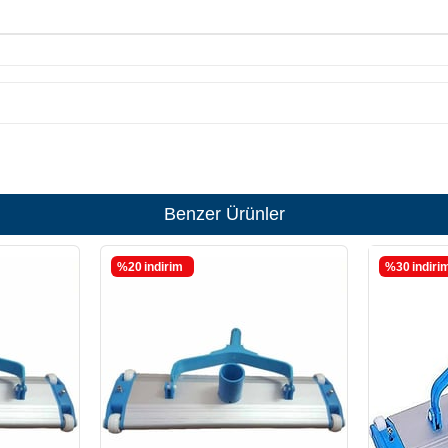
Benzer Ürünler
%20
i̇ndirim
%30
i̇ndiri