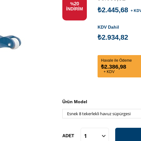
20
%
₺2.445,68
İNDIRIM
+ KD
KDV Dahil
₺2.934,82
Havale ile Ödeme
₺2.386,98
+ KDV
Ürün Model
ADET