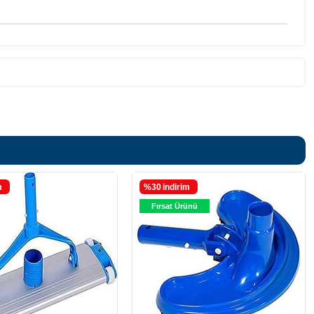
m
%30
i̇ndirim
Fırsat Ürünü