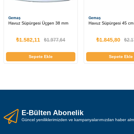
Gemaş
Gemaş
Havuz Süpürgesi Üçgen 38 mm
Havuz Süpürgesi 45 cm
₺1.582,11
₺1.845,80
₺1.977,64
₺2.1
Sepete Ekle
Sepete Ekle
E-Bülten Abonelik
Güncel yeniliklerimizden ve kampanyalarımızdan haber almak