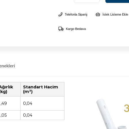
Telefonla Sipariş
İstek Listeme Ekle
Kargo Bedava
nekleri
Ağırlık
Standart Hacim
(kg)
(m³)
1,49
0,04
1,05
0,04