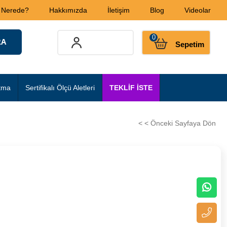
 Nerede?
Hakkımızda
İletişim
Blog
Videolar
0
Sepetim
tma
Sertifikalı Ölçü Aletleri
TEKLİF İSTE
< < Önceki Sayfaya Dön