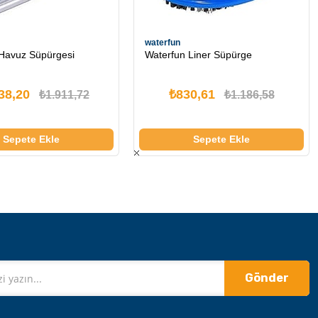
waterfun
Havuz Süpürgesi
Waterfun Liner Süpürge
38,20
₺830,61
₺1.911,72
₺1.186,58
Sepete Ekle
Sepete Ekle
Gönder