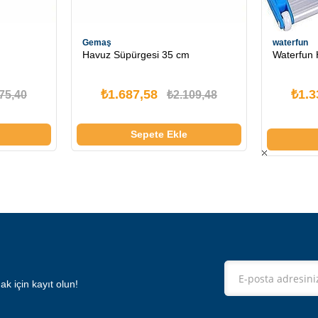
Gemaş
waterfun
Havuz Süpürgesi 35 cm
Waterfun 
₺1.687,58
₺1.3
75,40
₺2.109,48
Sepete Ekle
 için kayıt olun!