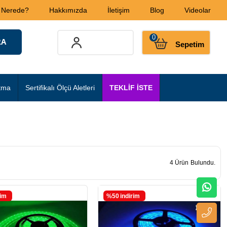
 Nerede?
Hakkımızda
İletişim
Blog
Videolar
0
Sepetim
tma
Sertifikalı Ölçü Aletleri
TEKLİF İSTE
4 Ürün
rim
%50
i̇ndirim