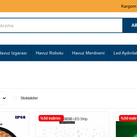
Kargom
avuz Izgarası
Havuz Robotu
Havuz Merdiveni
Led Aydınla
Stoktakiler
%50
i̇ndirim
%50
i̇ndi