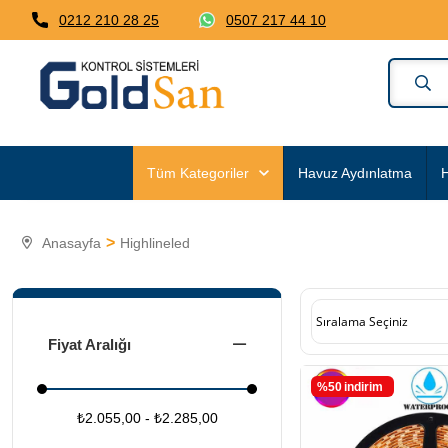
0212 210 28 25
0507 217 44 10
Tüm Kategoriler
Havuz Aydınlatma
H
Anasayfa
Highlineled
Fiyat Aralığı
%50
i̇ndirim
₺2.055,00 - ₺2.285,00