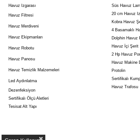
Havuz Izgarası
Süs Havuz Lam
20 cm Havuz Iz
Havuz Filtresi
Kobra Havuz Şe
Havuz Merdiveni
4 Basamaklı Ha
Havuz Ekipmanları
Dolphin Havuz 
Havuz İçi Şerit
Havuz Robotu
2 Hp Havuz Po
Havuz Panosu
Havuz Makine D
Havuz Temizlik Malzemeleri
Protolin
Sertifikalı Kum
Led
Aydınlatma
Havuz Trafosu
Dezenfeksiyon
Sertifikalı Ölçü Aletleri
Tesisat Alt Yapı