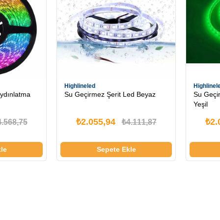
Highlineled
Highlinel
Aydınlatma
Su Geçirmez Şerit Led Beyaz
Su Geçi
Yeşil
₺2.055,94
₺2.
4.568,75
₺4.111,87
le
Sepete Ekle