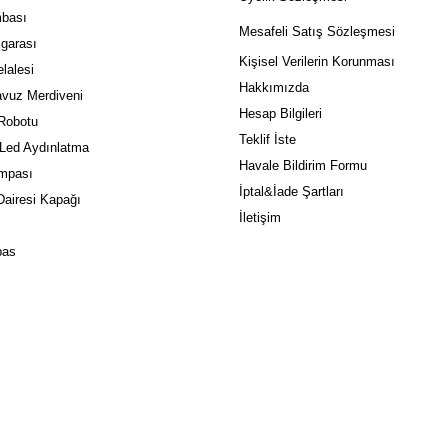
bası
Mes
afeli Satış Sözleşmesi
garası
Kişisel Verilerin Korunması
lalesi
Hakkımızda
vuz Merdiveni
Hesap Bilgileri
Robotu
Teklif İste
 Led Aydınlatma
Havale Bildirim Formu
mpası
İptal&İade Şartları
airesi Kapağı
İletişim
pas