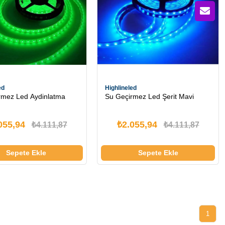
ed
Highlineled
rmez Led Aydinlatma
Su Geçirmez Led Şerit Mavi
055,94
₺2.055,94
₺4.111,87
₺4.111,87
Sepete Ekle
Sepete Ekle
1