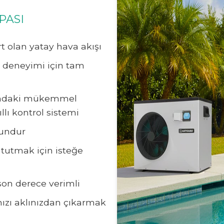
PASI
rt olan yatay hava akışı
e deneyimi için tam
asındaki mükemmel
llı kontrol sistemi
gundur
 tutmak için isteğe
son derece verimli
ızı aklınızdan çıkarmak