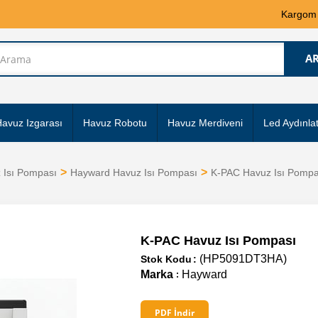
Kargom
avuz Izgarası
Havuz Robotu
Havuz Merdiveni
Led Aydınla
 Isı Pompası
Hayward Havuz Isı Pompası
K-PAC Havuz Isı Pompa
K-PAC Havuz Isı Pompası
(HP5091DT3HA)
Stok Kodu
Marka
Hayward
:
PDF İndir