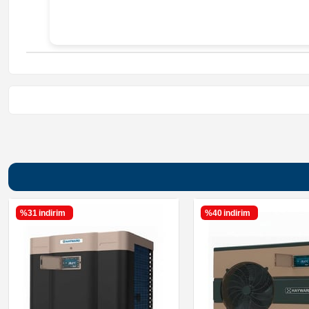
%31
i̇ndirim
%40
i̇ndirim