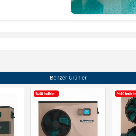
Benzer Ürünler
%40
i̇ndirim
%40
i̇ndiri