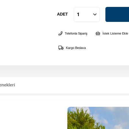
ADET
Telefonla Sipariş
İstek Listeme Ekle
Kargo Bedava
nekleri