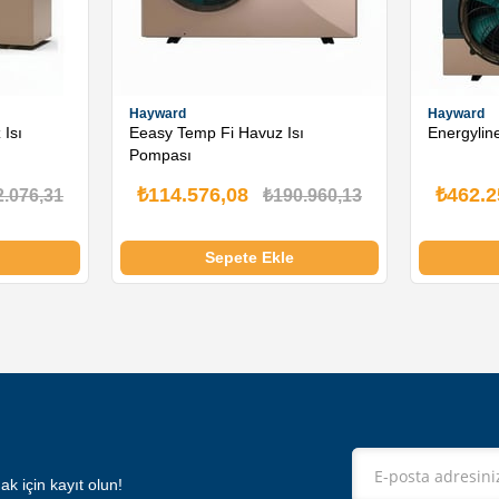
Hayward
Hayward
 Isı
Eeasy Temp Fi Havuz Isı
Energylin
Pompası
₺114.576,08
₺462.2
2.076,31
₺190.960,13
Sepete Ekle
 için kayıt olun!