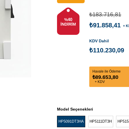
₺183.716,81
40
%
₺91.858,41
İNDIRIM
+ K
KDV Dahil
₺110.230,09
Havale ile Ödeme
₺89.653,80
+ KDV
Model Seçenekleri
HP5091DT3HA
HP5111DT3H
HP515