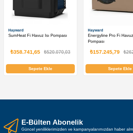
Hayward
Hayward
SumHeat Fi Havuz Isı Pompası
Energyline Pro Fi Havuz
Pompası
₺358.741,65
₺157.245,79
₺520.070,03
₺26
Sepete Ekle
Sepete Ekle
E-Bülten Abonelik
Güncel yeniliklerimizden ve kampanyalarımızdan haber almak