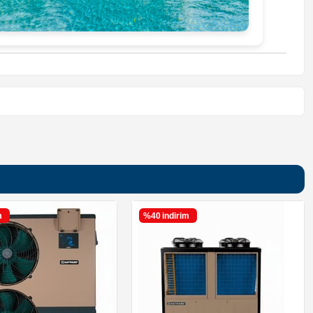
m
%40
i̇ndirim