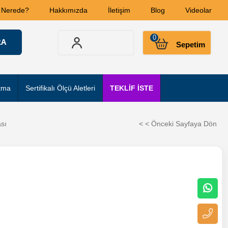
 Nerede?
Hakkımızda
İletişim
Blog
Videolar
0
Sepetim
tma
Sertifikalı Ölçü Aletleri
TEKLİF İSTE
sı
< < Önceki Sayfaya Dön