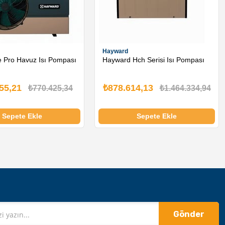
Hayward
e Pro Havuz Isı Pompası
Hayward Hch Serisi Isı Pompası
55,21
₺878.614,13
₺770.425,34
₺1.464.334,94
Sepete Ekle
Sepete Ekle
Gönder