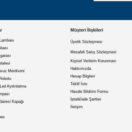
r
Müşteri İlişkileri
 Lambası
Üyelik Sözleşmesi
bası
Mes
afeli Satış Sözleşmesi
garası
Kişisel Verilerin Korunması
lalesi
Hakkımızda
vuz Merdiveni
Hesap Bilgileri
Robotu
Teklif İste
 Led Aydınlatma
Havale Bildirim Formu
mpası
İptal&İade Şartları
airesi Kapağı
İletişim
pas