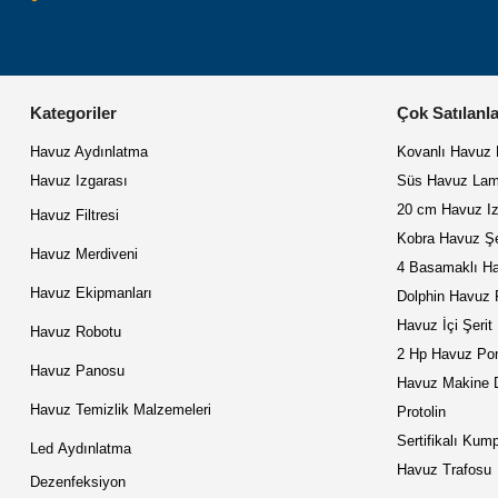
Kategoriler
Çok Satılanla
Havuz Aydınlatma
Kovanlı Havuz
Havuz Izgarası
Süs Havuz Lam
20 cm Havuz Iz
Havuz Filtresi
Kobra Havuz Şe
Havuz Merdiveni
4 Basamaklı Ha
Havuz Ekipmanları
Dolphin Havuz 
Havuz İçi Şerit
Havuz Robotu
2 Hp Havuz Po
Havuz Panosu
Havuz Makine D
Havuz Temizlik Malzemeleri
Protolin
Sertifikalı Kum
Led
Aydınlatma
Havuz Trafosu
Dezenfeksiyon