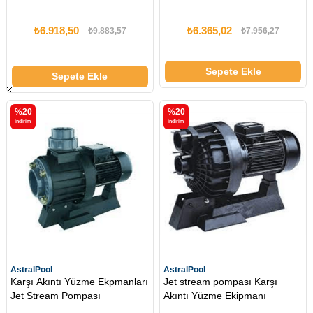
₺6.918,50
₺6.365,02
₺9.883,57
₺7.956,27
Sepete Ekle
Sepete Ekle
%20
%20
i̇ndirim
i̇ndirim
AstralPool
AstralPool
Karşı Akıntı Yüzme Ekpmanları
Jet stream pompası Karşı
Jet Stream Pompası
Akıntı Yüzme Ekipmanı