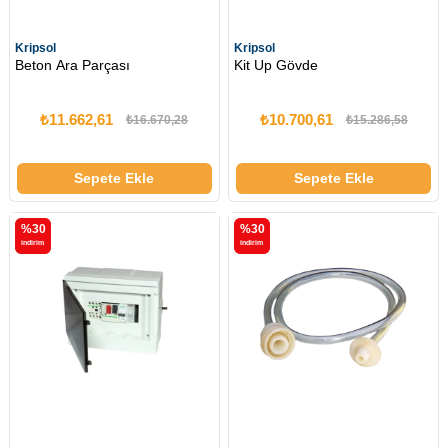
Kripsol
Kripsol
Beton Ara Parçası
Kit Up Gövde
₺11.662,61
₺10.700,61
₺16.670,28
₺15.286,58
Sepete Ekle
Sepete Ekle
%30
%30
i̇ndirim
i̇ndirim