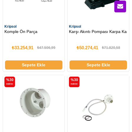
Kripsol
Kripsol
Komple Ön Parça
Karşı Akıntı Pompası Karpa Ka
₺33.254,91
₺50.274,41
₺47.506,99
₺71.820,58
Sepete Ekle
Sepete Ekle
%30
%30
i̇ndirim
i̇ndirim