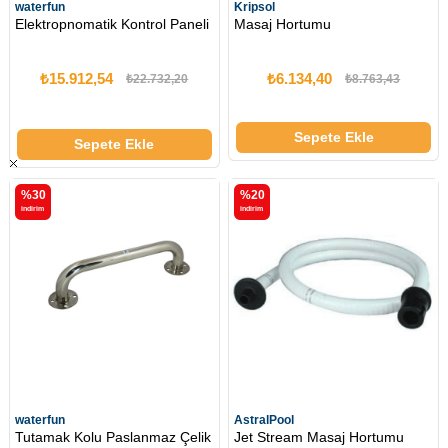
waterfun
Kripsol
Elektropnomatik Kontrol Paneli
Masaj Hortumu
₺15.912,54
₺6.134,40
₺22.732,20
₺8.763,43
Sepete Ekle
Sepete Ekle
%30
%20
i̇ndirim
i̇ndirim
waterfun
AstralPool
Tutamak Kolu Paslanmaz Çelik
Jet Stream Masaj Hortumu