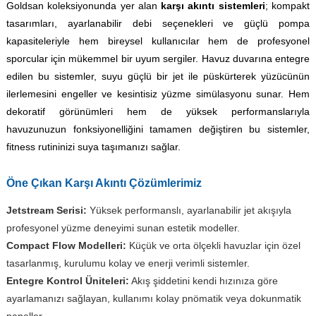
Goldsan koleksiyonunda yer alan
karşı akıntı sistemleri
; kompakt
tasarımları, ayarlanabilir debi seçenekleri ve güçlü pompa
kapasiteleriyle hem bireysel kullanıcılar hem de profesyonel
sporcular için mükemmel bir uyum sergiler. Havuz duvarına entegre
edilen bu sistemler, suyu güçlü bir jet ile püskürterek yüzücünün
ilerlemesini engeller ve kesintisiz yüzme simülasyonu sunar. Hem
dekoratif görünümleri hem de yüksek performanslarıyla
havuzunuzun fonksiyonelliğini tamamen değiştiren bu sistemler,
fitness rutininizi suya taşımanızı sağlar.
Öne Çıkan Karşı Akıntı Çözümlerimiz
Jetstream Serisi:
Yüksek performanslı, ayarlanabilir jet akışıyla
profesyonel yüzme deneyimi sunan estetik modeller.
Compact Flow Modelleri:
Küçük ve orta ölçekli havuzlar için özel
tasarlanmış, kurulumu kolay ve enerji verimli sistemler.
Entegre Kontrol Üniteleri:
Akış şiddetini kendi hızınıza göre
ayarlamanızı sağlayan, kullanımı kolay pnömatik veya dokunmatik