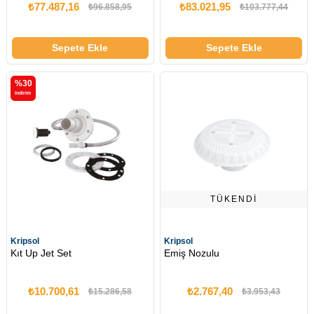
₺77.487,16
₺83.021,95
₺96.858,95
₺103.777,44
Sepete Ekle
Sepete Ekle
%30
i̇ndirim
TÜKENDI
Kripsol
Kripsol
Kıt Up Jet Set
Emiş Nozulu
₺10.700,61
₺2.767,40
₺15.286,58
₺3.953,43