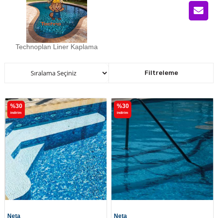
Technoplan Liner Kaplama
Sıralama
Filtreleme
%30
%30
i̇ndirim
i̇ndirim
Neta
Neta