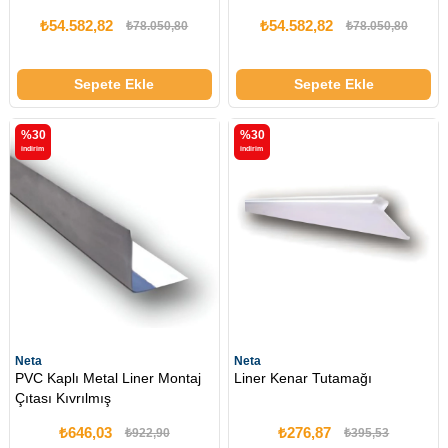
₺54.582,82
₺54.582,82
₺78.050,80
₺78.050,80
Sepete Ekle
Sepete Ekle
%30
%30
i̇ndirim
i̇ndirim
Neta
Neta
PVC Kaplı Metal Liner Montaj
Liner Kenar Tutamağı
Çıtası Kıvrılmış
₺646,03
₺276,87
₺922,90
₺395,53