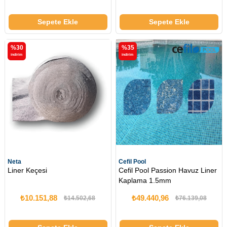
Sepete Ekle
Sepete Ekle
%30
%35
i̇ndirim
i̇ndirim
Neta
Cefil Pool
Liner Keçesi
Cefil Pool Passion Havuz Liner
Kaplama 1.5mm
₺10.151,88
₺49.440,96
₺14.502,68
₺76.139,08