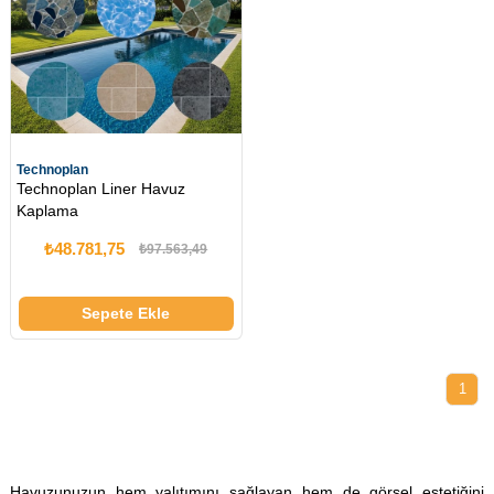
Technoplan
Technoplan Liner Havuz
Kaplama
₺48.781,75
₺97.563,49
Sepete Ekle
1
Havuzunuzun hem yalıtımını sağlayan hem de görsel estetiğini