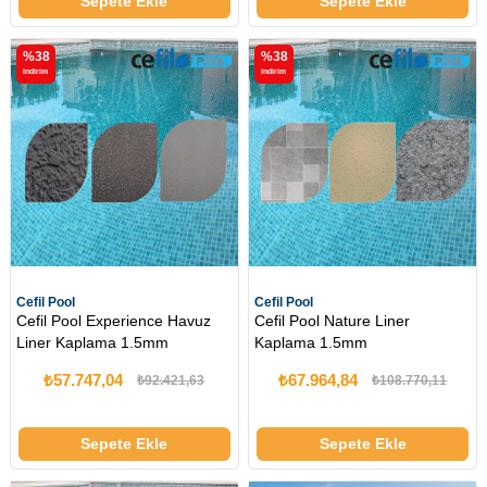
Sepete Ekle
Sepete Ekle
%38
%38
i̇ndirim
i̇ndirim
Cefil Pool
Cefil Pool
Cefil Pool Experience Havuz
Cefil Pool Nature Liner
Liner Kaplama 1.5mm
Kaplama 1.5mm
₺57.747,04
₺67.964,84
₺92.421,63
₺108.770,11
Sepete Ekle
Sepete Ekle