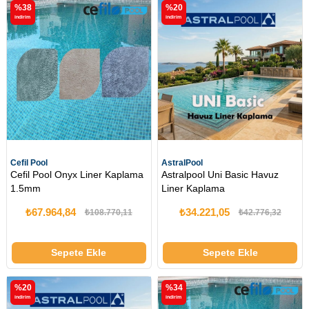
%38
%20
i̇ndirim
i̇ndirim
Cefil Pool
AstralPool
Cefil Pool Onyx Liner Kaplama
Astralpool Uni Basic Havuz
1.5mm
Liner Kaplama
₺67.964,84
₺34.221,05
₺108.770,11
₺42.776,32
Sepete Ekle
Sepete Ekle
%20
%34
i̇ndirim
i̇ndirim