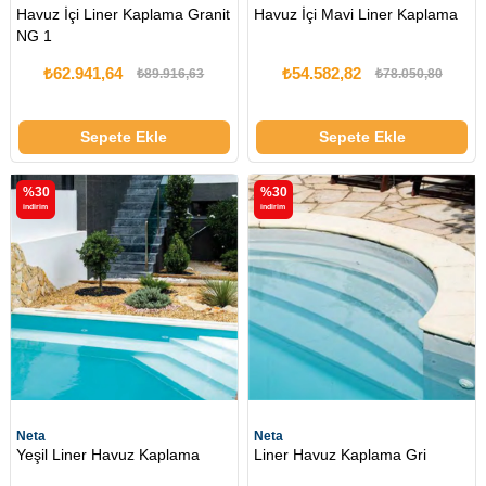
Havuz İçi Liner Kaplama Granit
Havuz İçi Mavi Liner Kaplama
NG 1
₺62.941,64
₺54.582,82
₺89.916,63
₺78.050,80
Sepete Ekle
Sepete Ekle
%30
%30
i̇ndirim
i̇ndirim
Neta
Neta
Yeşil Liner Havuz Kaplama
Liner Havuz Kaplama Gri