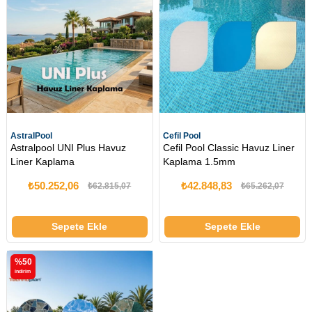
AstralPool
Cefil Pool
Astralpool UNI Plus Havuz
Cefil Pool Classic Havuz Liner
Liner Kaplama
Kaplama 1.5mm
₺50.252,06
₺42.848,83
₺62.815,07
₺65.262,07
Sepete Ekle
Sepete Ekle
%50
i̇ndirim