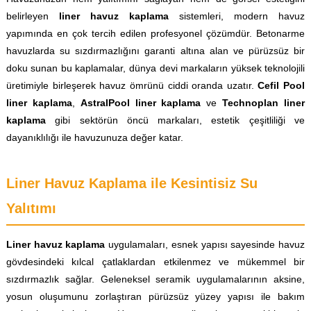
belirleyen
liner havuz kaplama
sistemleri, modern havuz
yapımında en çok tercih edilen profesyonel çözümdür. Betonarme
havuzlarda su sızdırmazlığını garanti altına alan ve pürüzsüz bir
doku sunan bu kaplamalar, dünya devi markaların yüksek teknolojili
üretimiyle birleşerek havuz ömrünü ciddi oranda uzatır.
Cefil Pool
liner kaplama
,
AstralPool liner kaplama
ve
Technoplan liner
kaplama
gibi sektörün öncü markaları, estetik çeşitliliği ve
dayanıklılığı ile havuzunuza değer katar.
Liner Havuz Kaplama ile Kesintisiz Su
Yalıtımı
Liner havuz kaplama
uygulamaları, esnek yapısı sayesinde havuz
gövdesindeki kılcal çatlaklardan etkilenmez ve mükemmel bir
sızdırmazlık sağlar. Geleneksel seramik uygulamalarının aksine,
yosun oluşumunu zorlaştıran pürüzsüz yüzey yapısı ile bakım