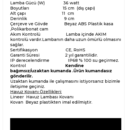
Lamba Gücü (W) 36 watt
Boyutları 15 cm (dış çapı)
Alt çapı 11 cm
Derinlik 9 cm
Çerçeve ve Gövde Beyaz ABS Plastik kasa
,Polikarbonat cam
Akım Kontrolü Lamba içinde AKIM
kontrolü vardır.Lambanın daha uzun ömürlü olmasını
sağlar.
Sertifikasyon CE, RoHS
Garanti Süresi 2 yıl garantilidir.
IP derecelendirme IP68 % 100 su geçirmez.
Kontrol
Kendine
bağımsız/uzaktan kumanda .Ürün kumandasız
gönderilir.
Uzaktan kumanda ile çalışmasını istiyorsanız bizimle
iletişime geçiniz.
Havuz Kovanı Özellikleri:
Lineer Havuz Lambası Kovanı
Kovan Beyaz plastikten imal edilmiştir.