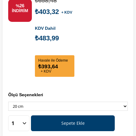
₺658,48
26
%
₺403,32
İNDIRIM
+ KDV
KDV Dahil
₺483,99
Havale ile Ödeme
₺393,64
+ KDV
Ölçü Seçenekleri