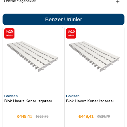
Ödeme Seçenekleri
Benzer Ürünler
%15
%15
i̇ndirim
i̇ndirim
Goldsan
Goldsan
Blok Havuz Kenar Izgarası
Blok Havuz Kenar Izgarası
₺449,41
₺449,41
₺526,79
₺526,79