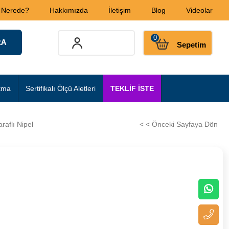
 Nerede?
Hakkımızda
İletişim
Blog
Videolar
0
Sepetim
tma
Sertifikalı Ölçü Aletleri
TEKLİF İSTE
raflı Nipel
< < Önceki Sayfaya Dön