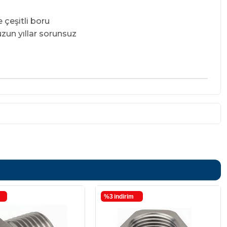
 çeşitli boru
uzun yıllar sorunsuz
%3
i̇ndirim