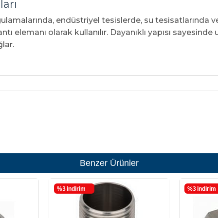
ları
lamalarında, endüstriyel tesislerde, su tesisatlarında ve
tı elemanı olarak kullanılır. Dayanıklı yapısı sayesinde 
lar.
Benzer Ürünler
%3
i̇ndirim
%3
i̇ndirim