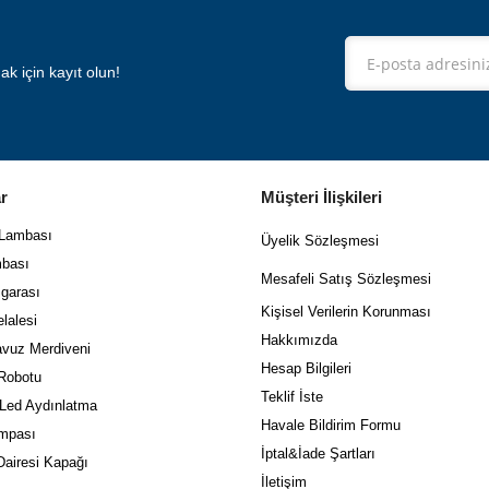
 için kayıt olun!
r
Müşteri İlişkileri
 Lambası
Üyelik Sözleşmesi
bası
Mes
afeli Satış Sözleşmesi
garası
Kişisel Verilerin Korunması
lalesi
Hakkımızda
vuz Merdiveni
Hesap Bilgileri
Robotu
Teklif İste
 Led Aydınlatma
Havale Bildirim Formu
mpası
İptal&İade Şartları
airesi Kapağı
İletişim