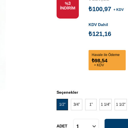
3
%
₺100,97
İNDIRIM
+ KDV
KDV Dahil
₺121,16
Havale ile Ödeme
₺98,54
+ KDV
Seçenekler
1/2”
3/4”
1”
1 1/4”
1 1/2”
ADET