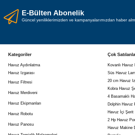
E-Bülten Abonelik
Güncel yeniliklerimizden ve kampanyalarımızdan haber almak
Kategoriler
Çok Satılanla
Havuz Aydınlatma
Kovanlı Havuz
Havuz Izgarası
Süs Havuz Lam
20 cm Havuz Iz
Havuz Filtresi
Kobra Havuz Şe
Havuz Merdiveni
4 Basamaklı Ha
Havuz Ekipmanları
Dolphin Havuz 
Havuz İçi Şerit
Havuz Robotu
2 Hp Havuz Po
Havuz Panosu
Havuz Makine D
Havuz Temizlik Malzemeleri