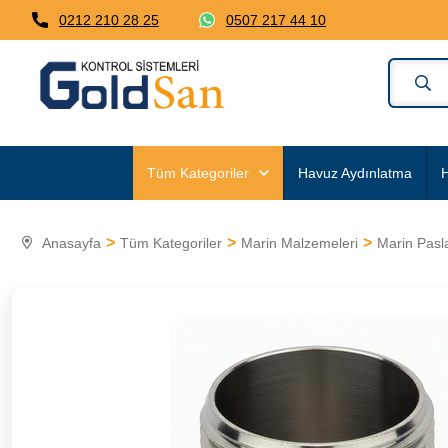
0212 210 28 25
0507 217 44 10
Tüm Kategoriler
Havuz Aydınlatma
H
Anasayfa
Tüm Kategoriler
Marin Malzemeleri
Marin Pasl