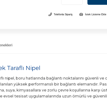
Telefonla Sipariş
İstek Listeme Ekle
nekleri
k Taraflı Nipel
ı nipel, boru hatlarında bağlantı noktalarını güvenli ve 
ullanılan yüksek performanslı bir bağlantı elemanıdır. Pa
, suya, kimyasallara ve zorlu çevre koşullarına karşı ü
ve evsel tesisat uygulamalarında uzun ömürlü ve güvenili