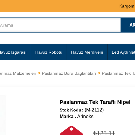
Kargom
avuz Izgarası
Havuz Robotu
Havuz Merdiveni
Led Aydınla
anmaz Malzemeleri
Paslanmaz Boru Bağlantıları
Paslanmaz Tek Ta
Paslanmaz Tek Taraflı Nipel
(M-2112)
Stok Kodu
Marka
Arinoks
:
₺125,11