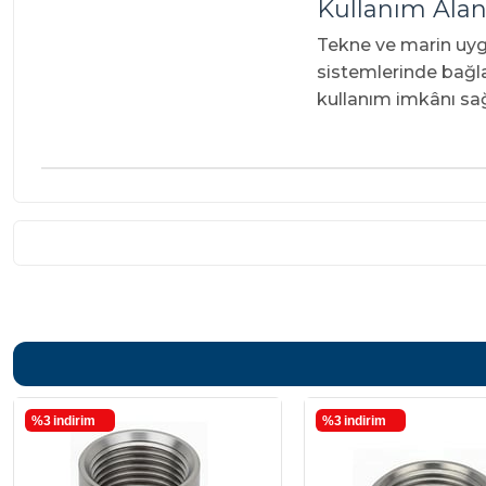
Kullanım Alan
Tekne ve marin uygu
sistemlerinde bağlan
kullanım imkânı sağ
%3
i̇ndirim
%3
i̇ndirim