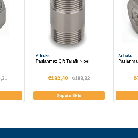
Arinoks
Arinoks
Paslanmaz Çift Taraflı Nipel
Paslanma
₺182,40
₺
,31
₺188,33
Sepete Ekle