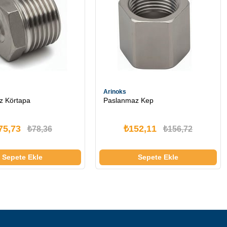
Arinoks
z Körtapa
Paslanmaz Kep
75,73
₺152,11
₺78,36
₺156,72
Sepete Ekle
Sepete Ekle