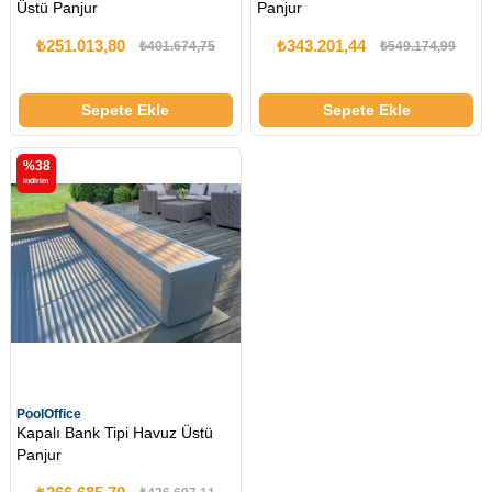
Üstü Panjur
Panjur
₺251.013,80
₺343.201,44
₺401.674,75
₺549.174,99
Sepete Ekle
Sepete Ekle
%38
i̇ndirim
PoolOffice
Kapalı Bank Tipi Havuz Üstü
Panjur