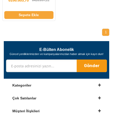
₺266.685,70
₺426.697,11
Sepete Ekle
1
E-Bülten Abonelik
Güncel yeniliklerimizden ve kampanyalarımızdan haber almak için kayıt olun!
Gönder
Kategoriler
Çok Satılanlar
Müşteri İlişkileri