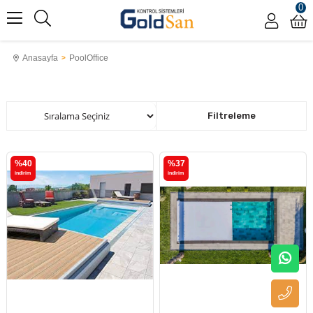
0
Anasayfa
PoolOffice
Sıralama
Filtreleme
%40
%37
i̇ndirim
i̇ndirim