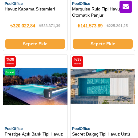
PoolOffice
PoolOffice
Havuz Kapama Sistemleri
Marquise Rulo Tipi Havuz Üstü
Otomatik Panjur
₺320.022,84
₺141.573,89
₺533.371,39
₺225.201,25
Sepete Ekle
Sepete Ekle
%38
%38
i̇ndirim
i̇ndirim
Fırsat
Ürünü
PoolOffice
PoolOffice
Prestige Açık Bank Tipi Havuz
Secret Dalgıç Tipi Havuz Üstü