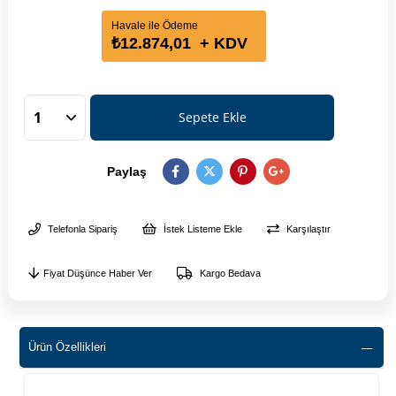
Havale ile Ödeme
₺12.874,01
+ KDV
Paylaş
Telefonla Sipariş
İstek Listeme Ekle
Karşılaştır
Fiyat Düşünce Haber Ver
Kargo Bedava
Ürün Özellikleri