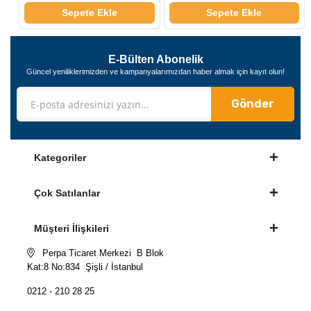
 Ekle
Sepete Ekle
Sepete Ekl
E-Bülten Abonelik
Güncel yeniliklerimizden ve kampanyalarımızdan haber almak için kayıt olun!
Gönder
Kategoriler
Çok Satılanlar
Müşteri İlişkileri
Perpa Ticaret Merkezi B Blok
Kat:8 No:834 Şişli / İstanbul
0212 - 210 28 25