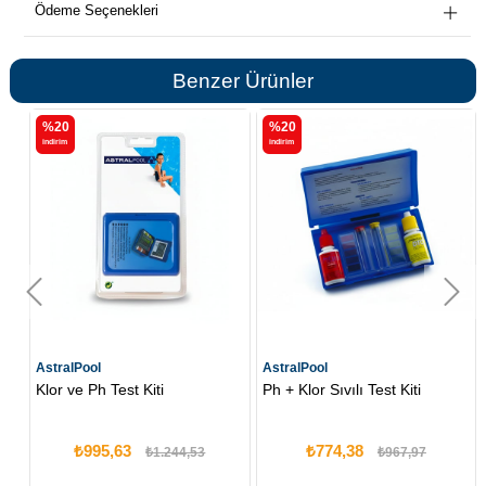
Ödeme Seçenekleri
Benzer Ürünler
%20
%20
i̇ndirim
i̇ndirim
AstralPool
AstralPool
iti
Ph + Klor Sıvılı Test Kiti
Klor ve pH Haplı Test
₺774,38
₺1.382,81
₺1.244,53
₺967,97
₺1.7