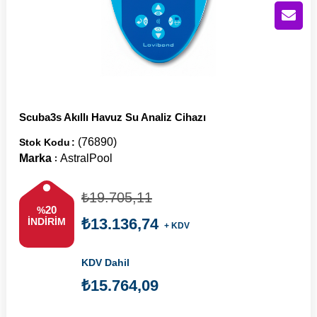
Scuba3s Akıllı Havuz Su Analiz Cihazı
(76890)
Stok Kodu
Marka
AstralPool
:
₺19.705,11
20
%
₺13.136,74
İNDIRIM
+ KDV
KDV Dahil
₺15.764,09