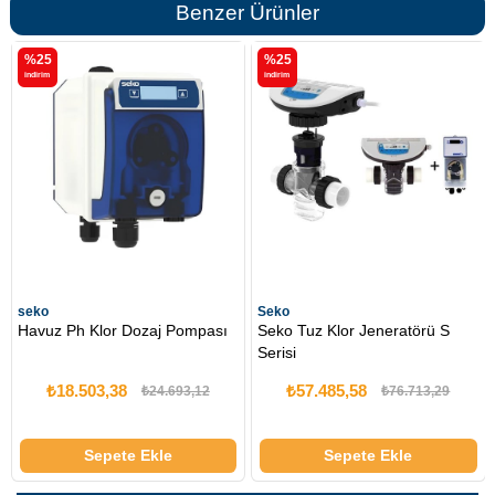
Benzer Ürünler
%25
%25
i̇ndirim
i̇ndirim
Seko
seko
mpası
Seko Tuz Klor Jeneratörü S
Havuz Ph Klor Dozaj Pomp
Serisi
₺57.485,58
₺18.503,38
,12
₺76.713,29
₺24.693,1
Sepete Ekle
Sepete Ekle