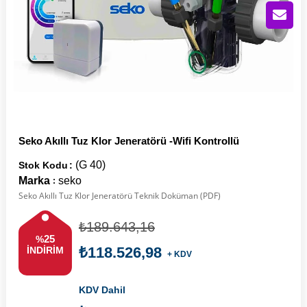
Seko Akıllı Tuz Klor Jeneratörü -Wifi Kontrollü
(G 40)
Stok Kodu
Marka
seko
:
Seko Akıllı Tuz Klor Jeneratörü Teknik Doküman (PDF)
₺189.643,16
25
%
₺118.526,98
İNDIRIM
+ KDV
KDV Dahil