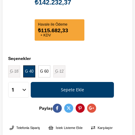
₺142.232,37
Havale ile Ödeme
₺115.682,33
+ KDV
Seçenekler
G 18
G 40
G 60
G 12
Paylaş
Telefonla Sipariş
İstek Listeme Ekle
Karşılaştır