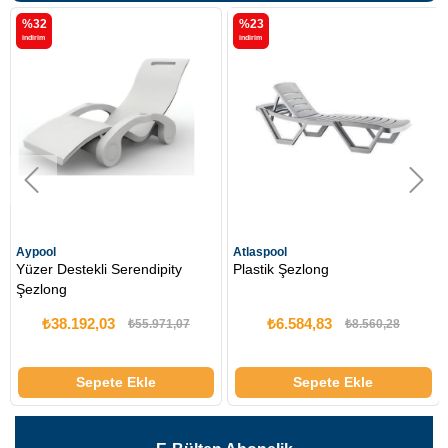
%23
%25
i̇ndirim
i̇ndirim
Atlaspool
Atlaspool
Serendipity
Plastik Şezlong
Atlantik Şezlong
₺6.584,83
₺12.840,42
₺55.971,07
₺8.560,28
e Ekle
Sepete Ekle
Sepete 