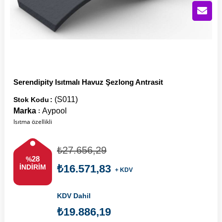
Serendipity Isıtmalı Havuz Şezlong Antrasit
(S011)
Stok Kodu
Marka
Aypool
:
Isıtma özellikli
₺27.656,29
28
%
₺16.571,83
İNDIRIM
+ KDV
KDV Dahil
₺19.886,19