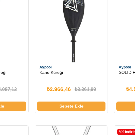
Aypool
Aypool
reği
Kano Küreği
SOLID F
₺2.966,46
₺4.
4.087,12
₺3.361,99
le
Sepete Ekle
%9
i̇ndir