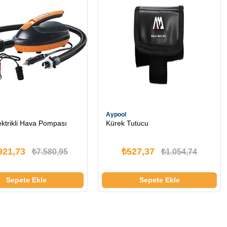
Aypool
ktrikli Hava Pompası
Kürek Tutucu
921,73
₺527,37
₺7.580,95
₺1.054,74
Sepete Ekle
Sepete Ekle