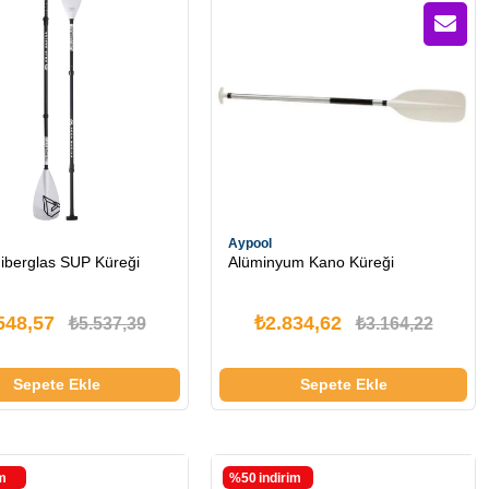
Aypool
iberglas SUP Küreği
Alüminyum Kano Küreği
548,57
₺2.834,62
₺5.537,39
₺3.164,22
Sepete Ekle
Sepete Ekle
im
%50
i̇ndirim