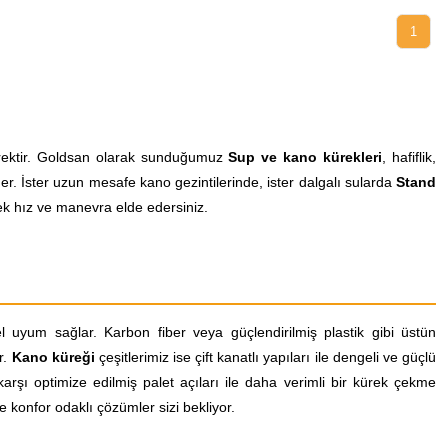
1
kürektir. Goldsan olarak sunduğumuz
Sup ve kano kürekleri
, hafiflik,
er. İster uzun mesafe kano gezintilerinde, ister dalgalı sularda
Stand
k hız ve manevra elde edersiniz.
uyum sağlar. Karbon fiber veya güçlendirilmiş plastik gibi üstün
r.
Kano küreği
çeşitlerimiz ise çift kanatlı yapıları ile dengeli ve güçlü
rşı optimize edilmiş palet açıları ile daha verimli bir kürek çekme
e konfor odaklı çözümler sizi bekliyor.