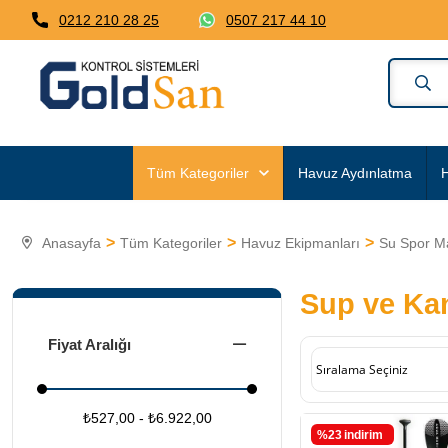
0212 210 28 25
0507 217 44 10
Tüm Kategoriler
Havuz Aydınlatma
H
Anasayfa
Tüm Kategoriler
Havuz Ekipmanları
Su Spor M
Sup ve Kan
Fiyat Aralığı
₺527,00 - ₺6.922,00
%23
i̇ndirim