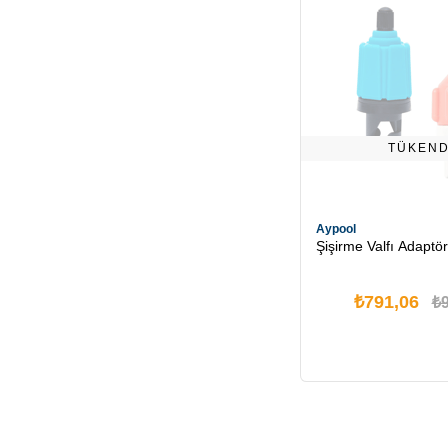
TÜKEND
Aypool
Şişirme Valfı Adaptö
₺791,06
₺