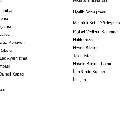
 Lambası
Üyelik Sözleşmesi
bası
Mes
afeli Satış Sözleşmesi
garası
Kişisel Verilerin Korunması
lalesi
Hakkımızda
vuz Merdiveni
Hesap Bilgileri
Robotu
Teklif İste
 Led Aydınlatma
Havale Bildirim Formu
mpası
İptal&İade Şartları
airesi Kapağı
İletişim
pas