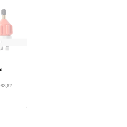
I
rü
988,82