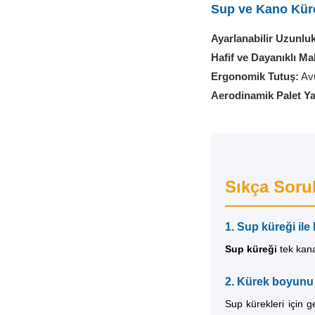
Sup ve Kano Küre
Ayarlanabilir Uzunluk
Hafif ve Dayanıklı M
Ergonomik Tutuş:
Avu
Aerodinamik Palet Ya
Sıkça Soru
1. Sup küreği ile
Sup küreği
tek kana
2. Kürek boyunu 
Sup kürekleri için 