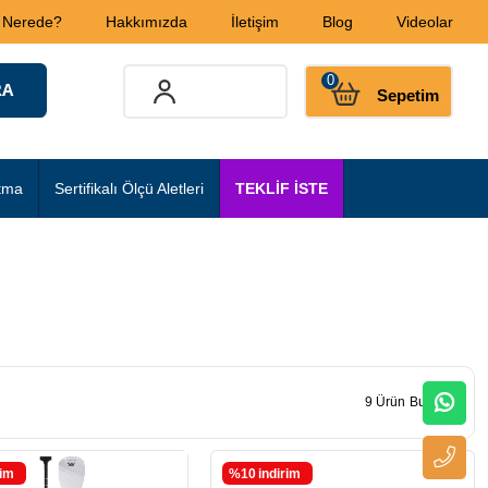
 Nerede?
Hakkımızda
İletişim
Blog
Videolar
0
Sepetim
tma
Sertifikalı Ölçü Aletleri
TEKLİF İSTE
9 Ürün
rim
%10
i̇ndirim