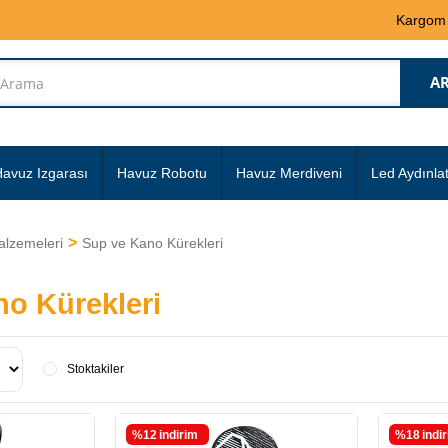
Kargom
avuz Izgarası
Havuz Robotu
Havuz Merdiveni
Led Aydınla
alzemeleri
Sup ve Kano Kürekleri
o Kürekleri
Stoktakiler
%12
i̇ndirim
%18
i̇ndi