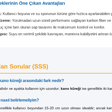
klerinin Öne Çıkan Avantajları
:
Kullanıcı boyuna ve su sporunun türüne göre hızlıca ayarlanabilen 
alzeme:
Yorulmadan uzun süreli performans sağlayan karbon fiber ve k
ç içine tam oturan sap tasarımı ile maksimum kontrol ve konfor.
pısı:
Suyu en verimli şekilde kavrayan, manevra kabiliyetini artıran öz
lan Sorular (SSS)
 kano küreği arasındaki fark nedir?
tlıdır ve ayakta kullanım için uzundur;
kano küreği
ise genellikle iki ka
nasıl belirlemeliyim?
genellikle kullanıcı boyundan 15-20 cm uzun olması idealdir; ancak k