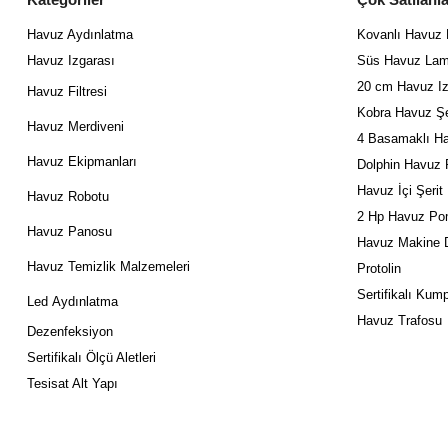
Havuz Aydınlatma
Kovanlı Havuz
Havuz Izgarası
Süs Havuz Lam
20 cm Havuz Iz
Havuz Filtresi
Kobra Havuz Şe
Havuz Merdiveni
4 Basamaklı Ha
Havuz Ekipmanları
Dolphin Havuz 
Havuz İçi Şerit
Havuz Robotu
2 Hp Havuz Po
Havuz Panosu
Havuz Makine D
Havuz Temizlik Malzemeleri
Protolin
Sertifikalı Kum
Led
Aydınlatma
Havuz Trafosu
Dezenfeksiyon
Sertifikalı Ölçü Aletleri
Tesisat Alt Yapı