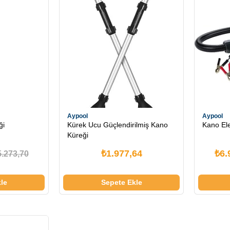
Aypool
Aypool
ği
Kürek Ucu Güçlendirilmiş Kano
Kano Ele
Küreği
₺1.977,64
₺6.
5.273,70
le
Sepete Ekle