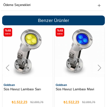
Ödeme Seçenekleri
Benzer Ürünler
%48
%48
i̇ndirim
i̇ndirim
san
Goldsan
Goldsa
Havuz Lambası Sarı
Süs Havuz Lambası Mavi
Süs Ha
₺1.512,23
₺1.512,23
₺
₺2.880,76
₺2.880,76