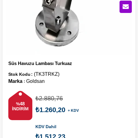
Süs Havuzu Lambası Turkuaz
(TK3TRKZ)
Stok Kodu
Marka
Goldsan
:
₺2.880,76
48
%
₺1.260,20
İNDIRIM
+ KDV
KDV Dahil
₺1.512,23