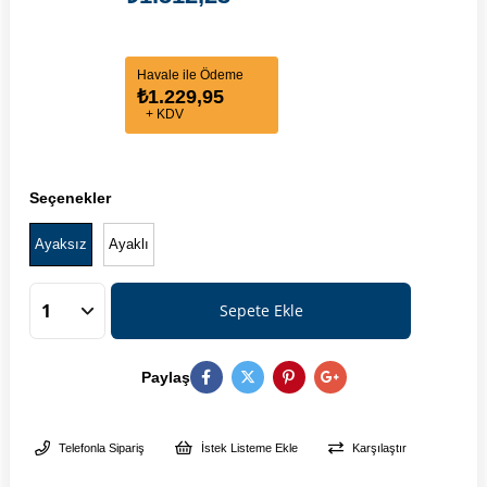
Havale ile Ödeme
₺1.229,95
+ KDV
Seçenekler
Ayaksız
Ayaklı
Paylaş
Telefonla Sipariş
İstek Listeme Ekle
Karşılaştır