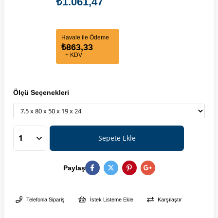
₺1.061,47
Havale ile Ödeme
₺863,33
+ KDV
Ölçü Seçenekleri
Paylaş
Telefonla Sipariş
İstek Listeme Ekle
Karşılaştır