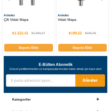
Arinoks
Arinoks
Vidalı Mapa
Halkalı Vidalı Mapa
₺199,52
₺345,70
.569,17
₺205,45
₺356
kle
Sepete Ekle
Sepete Ekl
E-Bülten Abonelik
Güncel yeniliklerimizden ve kampanyalarımızdan haber almak için kayıt olun!
Gönder
Kategoriler