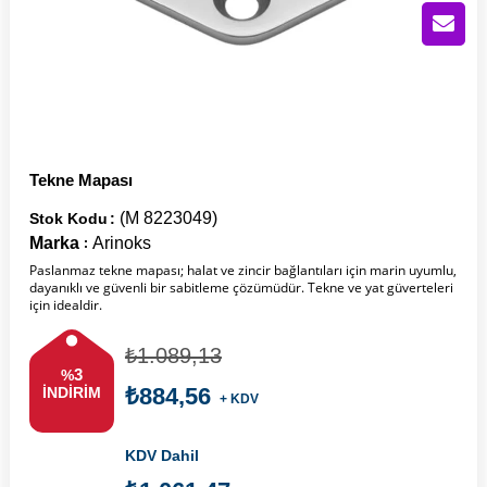
Tekne Mapası
(M 8223049)
Stok Kodu
Marka
Arinoks
:
Paslanmaz tekne mapası; halat ve zincir bağlantıları için marin uyumlu,
dayanıklı ve güvenli bir sabitleme çözümüdür. Tekne ve yat güverteleri
için idealdir.
₺1.089,13
3
%
₺884,56
İNDIRIM
+ KDV
KDV Dahil