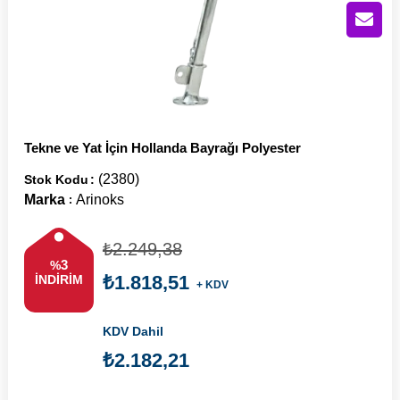
Tekne ve Yat İçin Hollanda Bayrağı Polyester
(2380)
Stok Kodu
Marka
Arinoks
:
₺2.249,38
3
%
₺1.818,51
İNDIRIM
+ KDV
KDV Dahil
₺2.182,21