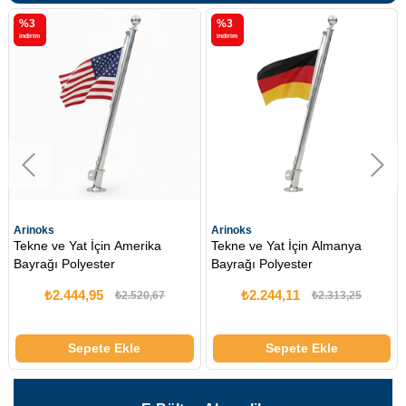
%3
%3
%3
ndirim
i̇ndirim
i̇ndiri
inoks
Arinoks
Arin
kne ve Yat İçin Amerika
Tekne ve Yat İçin Almanya
Tekn
yrağı Polyester
Bayrağı Polyester
Bayr
₺2.444,95
₺2.244,11
₺2.520,67
₺2.313,25
Sepete Ekle
Sepete Ekle