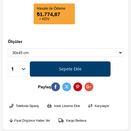
Havale ile Ödeme
₺1.774,87
+ KDV
Ölçüler
Paylaş
Telefonla Sipariş
İstek Listeme Ekle
Karşılaştır
Fiyat Düşünce Haber Ver
Kargo Bedava