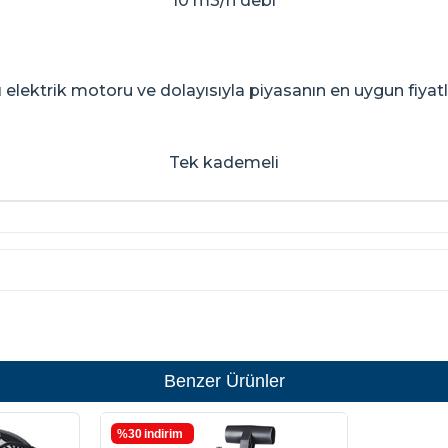
10 m3/h debi
elektrik motoru ve dolayısıyla piyasanın en uygun fiyat
Tek kademeli
Benzer Ürünler
%30
i̇ndirim