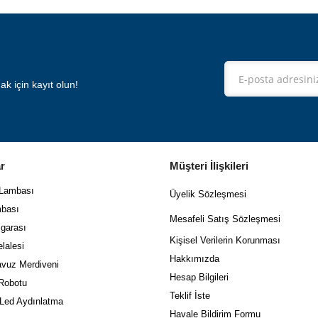
 için kayıt olun!
r
Müşteri İlişkileri
 Lambası
Üyelik Sözleşmesi
bası
Mes
afeli Satış Sözleşmesi
garası
Kişisel Verilerin Korunması
lalesi
Hakkımızda
vuz Merdiveni
Hesap Bilgileri
Robotu
Teklif İste
 Led Aydınlatma
Havale Bildirim Formu