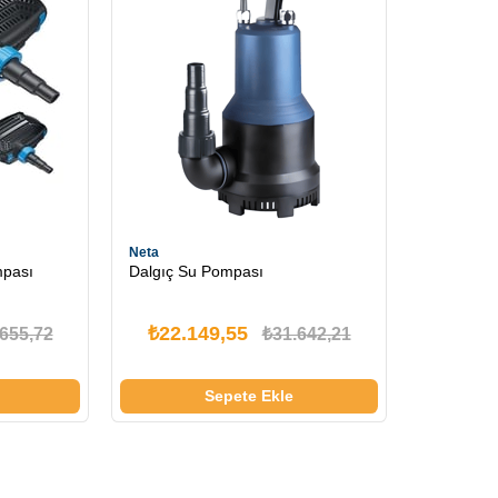
Neta
mpası
Dalgıç Su Pompası
₺22.149,55
655,72
₺31.642,21
Sepete Ekle