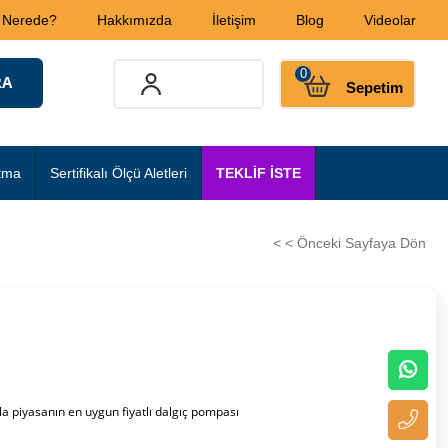
 Nerede?
Hakkımızda
İletişim
Blog
Videolar
0
Sepetim
tma
Sertifikalı Ölçü Aletleri
TEKLİF İSTE
< < Önceki Sayfaya Dön
la piyasanın en uygun fiyatlı dalgıç pompası