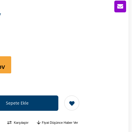
V
DV
Karşılaştır
Fiyat Düşünce Haber Ver