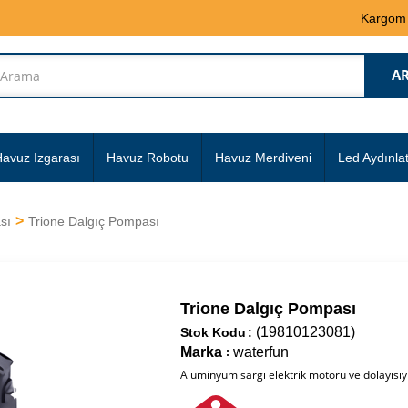
Kargom
avuz Izgarası
Havuz Robotu
Havuz Merdiveni
Led Aydınla
sı
Trione Dalgıç Pompası
Trione Dalgıç Pompası
(19810123081)
Stok Kodu
Marka
waterfun
:
Alüminyum sargı elektrik motoru ve dolayısıy