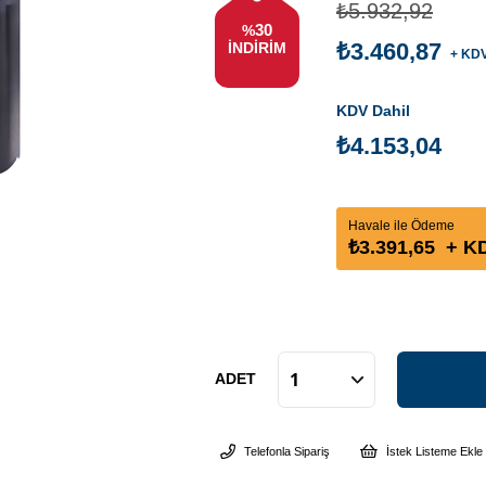
₺5.932,92
30
%
₺3.460,87
İNDIRIM
+ KD
KDV Dahil
₺4.153,04
Havale ile Ödeme
₺3.391,65
+ K
ADET
Telefonla Sipariş
İstek Listeme Ekle