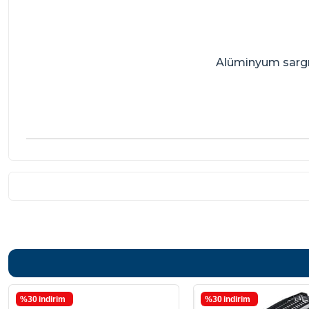
Alüminyum sargı 
%30
i̇ndirim
%30
i̇ndirim