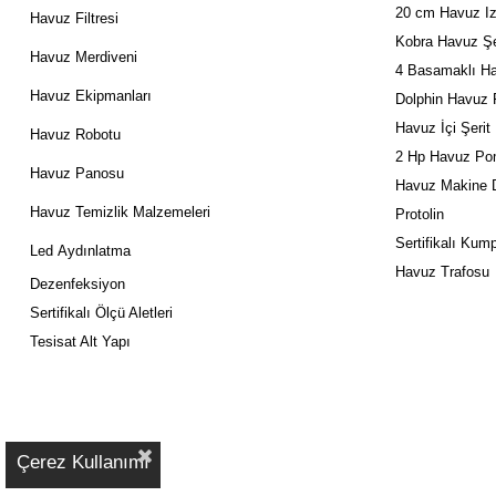
20 cm Havuz Iz
Havuz Filtresi
Kobra Havuz Şe
Havuz Merdiveni
4 Basamaklı Ha
Havuz Ekipmanları
Dolphin Havuz 
Havuz İçi Şerit
Havuz Robotu
2 Hp Havuz Po
Havuz Panosu
Havuz Makine D
Havuz Temizlik Malzemeleri
Protolin
Sertifikalı Kum
Led
Aydınlatma
Havuz Trafosu
Dezenfeksiyon
Sertifikalı Ölçü Aletleri
Tesisat Alt Yapı
Çerez Kullanımı