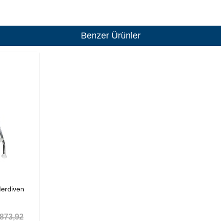
Benzer Ürünler
Merdiven
873,92