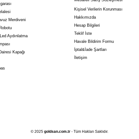
garası
Kişisel Verilerin Korunması
lalesi
Hakkımızda
vuz Merdiveni
Hesap Bilgileri
Robotu
Teklif İste
 Led Aydınlatma
Havale Bildirim Formu
mpası
İptal&İade Şartları
airesi Kapağı
İletişim
pas
© 2025
goldsan.com.tr
- Tüm Hakları Saklıdır.