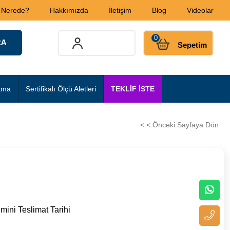
 Nerede?
Hakkımızda
İletişim
Blog
Videolar
0
Sepetim
tma
Sertifikalı Ölçü Aletleri
TEKLİF İSTE
< < Önceki Sayfaya Dön
mini Teslimat Tarihi