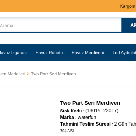
Kargom
avuz Izgarası
Havuz Robotu
Havuz Merdiveni
Led Aydınla
ven Modelleri
Two Part Seri Merdiven
Two Part Seri Merdiven
(13015123017)
Stok Kodu
Marka
waterfun
:
Tahmini Teslim Süresi
2 Gün Tah
:
304 AISI