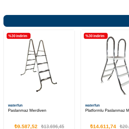
%30
i̇ndirim
%30
i̇ndirim
waterfun
waterfun
Paslanmaz Merdiven
Platformlu Paslanmaz 
₺9.587,52
₺14.611,74
₺13.696,45
₺20.