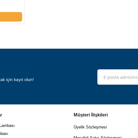
 için kayıt olun!
r
Müşteri İlişkileri
 Lambası
Üyelik Sözleşmesi
bası
Mes
afeli Satış Sözleşmesi