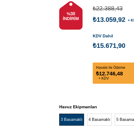
₺22.388,43
30
%
₺13.059,92
İNDIRIM
+ K
KDV Dahil
₺15.671,90
Havale ile Ödeme
₺12.746,48
+ KDV
Havuz Ekipmanları
3 Basamaklı
4 Basamaklı
5 Basama