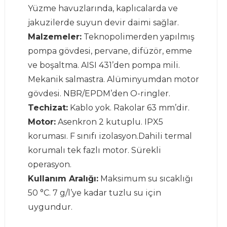
Yüzme havuzlarında, kaplıcalarda ve
jakuzilerde suyun devir daimi sağlar.
Malzemeler:
Teknopolimerden yapılmış
pompa gövdesi, pervane, difüzör, emme
ve boşaltma. AISI 431’den pompa mili.
Mekanik salmastra. Alüminyumdan motor
gövdesi. NBR/EPDM’den O-ringler.
Techizat:
Kablo yok. Rakolar 63 mm’dir.
Motor:
Asenkron 2 kutuplu. IPX5
koruması. F sınıfı izolasyon.Dahili termal
korumalı tek fazlı motor. Sürekli
operasyon.
Kullanım Aralığı:
Maksimum su sıcaklığı
50 °C. 7 g/l’ye kadar tuzlu su için
uygundur.