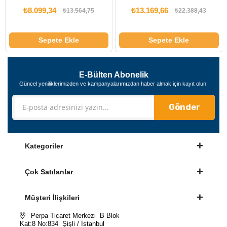
₺13.169,66
₺8.296,89
75
₺22.388,43
₺13.828,15
Sepete Ekle
Sepete Ekle
E-Bülten Abonelik
Güncel yeniliklerimizden ve kampanyalarımızdan haber almak için kayıt olun!
Gönder
Kategoriler
Çok Satılanlar
Müşteri İlişkileri
Perpa Ticaret Merkezi B Blok
Kat:8 No:834 Şişli / İstanbul