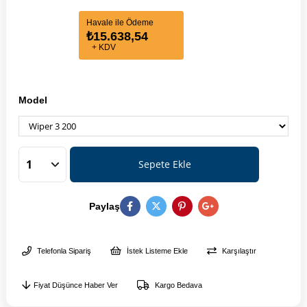
Havale ile Ödeme
₺15.638,54
+ KDV
Model
Paylaş
Telefonla Sipariş
İstek Listeme Ekle
Karşılaştır
Fiyat Düşünce Haber Ver
Kargo Bedava