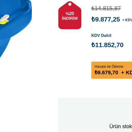
₺14.815,87
20
%
₺9.877,25
İNDIRIM
+ KD
KDV Dahil
₺11.852,70
Havale ile Ödeme
₺9.679,70
+ K
Ürün stok