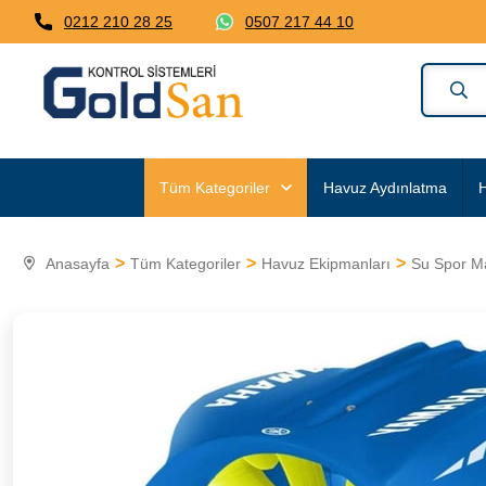
0212 210 28 25
0507 217 44 10
Tüm Kategoriler
Havuz Aydınlatma
H
Anasayfa
Tüm Kategoriler
Havuz Ekipmanları
Su Spor M