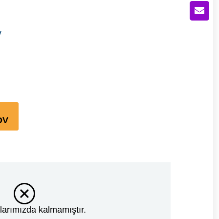
V
DV
larımızda kalmamıştır.