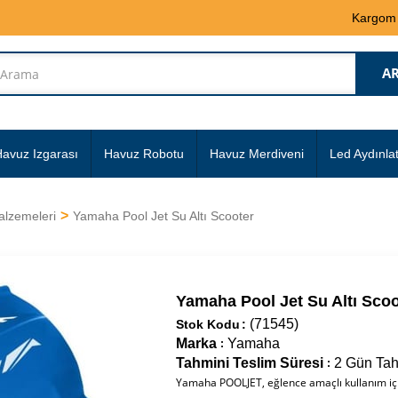
Kargom
avuz Izgarası
Havuz Robotu
Havuz Merdiveni
Led Aydınla
alzemeleri
Yamaha Pool Jet Su Altı Scooter
Yamaha Pool Jet Su Altı Scoo
(71545)
Stok Kodu
Marka
Yamaha
:
Tahmini Teslim Süresi
2 Gün Tah
:
Yamaha POOLJET, eğlence amaçlı kullanım için