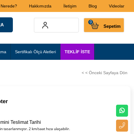
 Nerede?
Hakkımızda
İletişim
Blog
Videolar
0
Sepetim
tma
Sertifikalı Ölçü Aletleri
TEKLİF İSTE
< < Önceki Sayfaya Dön
ter
mini Teslimat Tarihi
 tasarlanmıştır. 2 km/saat hıza ulaşabilir.