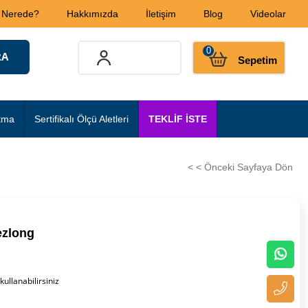
 Nerede?
Hakkımızda
İletişim
Blog
Videolar
0
Sepetim
tma
Sertifikalı Ölçü Aletleri
TEKLİF İSTE
< < Önceki Sayfaya Dön
ezlong
kullanabilirsiniz