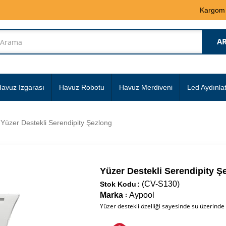
Kargom
avuz Izgarası
Havuz Robotu
Havuz Merdiveni
Led Aydınla
Yüzer Destekli Serendipity Şezlong
Yüzer Destekli Serendipity Ş
(CV-S130)
Stok Kodu
Marka
Aypool
:
Yüzer destekli özelliği sayesinde su üzerinde 