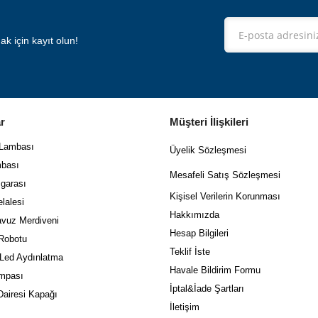
 için kayıt olun!
r
Müşteri İlişkileri
 Lambası
Üyelik Sözleşmesi
bası
Mes
afeli Satış Sözleşmesi
garası
Kişisel Verilerin Korunması
lalesi
Hakkımızda
vuz Merdiveni
Hesap Bilgileri
Robotu
Teklif İste
 Led Aydınlatma
Havale Bildirim Formu
mpası
İptal&İade Şartları
airesi Kapağı
İletişim