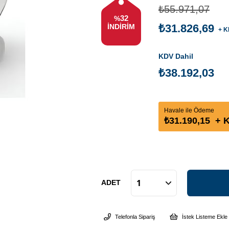
₺55.971,07
32
%
₺31.826,69
İNDIRIM
+ K
KDV Dahil
₺38.192,03
Havale ile Ödeme
₺31.190,15
+ 
ADET
Telefonla Sipariş
İstek Listeme Ekle