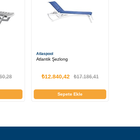
Atlaspool
Atlantik Şezlong
₺12.840,42
60,28
₺17.186,41
Sepete Ekle