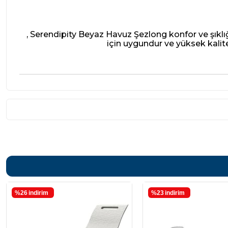
, Serendipity Beyaz Havuz Şezlong konfor ve şıklığ
için uygundur ve yüksek kalitel
%26
i̇ndirim
%23
i̇ndirim