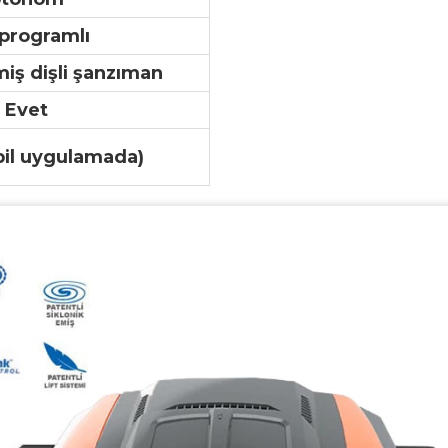
programlı
miş dişli şanzıman
Evet
bil uygulamada)