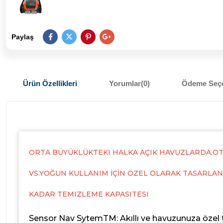
Paylaş
Ürün Özellikleri
Yorumlar
(0)
Ödeme Seçe
ORTA BÜYÜKLÜKTEKI HALKA AÇIK HAVUZLARDA,O
VS.YOĞUN KULLANIM İÇİN ÖZEL OLARAK TASARLAN
KADAR TEMIZLEME KAPASITESI
Sensor Nav SytemTM: Akıllı ve havuzunuza özel 