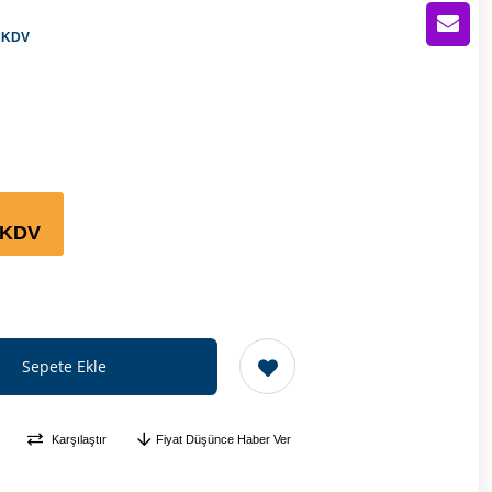
 KDV
 KDV
Karşılaştır
Fiyat Düşünce Haber Ver