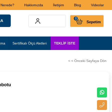
 Nerede?
Hakkımızda
İletişim
Blog
Videolar
0
Sepetim
tma
Sertifikalı Ölçü Aletleri
TEKLİF İSTE
< < Önceki Sayfaya Dön
obotu