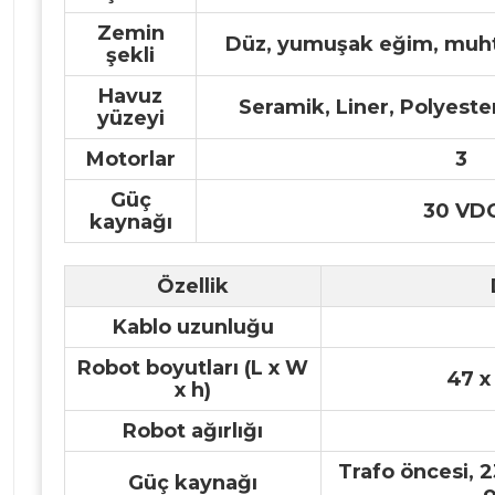
Zemin
Düz, yumuşak eğim, muhte
şekli
Havuz
Seramik, Liner, Polyest
yüzeyi
Motorlar
3
Güç
30 VD
kaynağı
Özellik
Kablo uzunluğu
Robot boyutları (L x W
47 x
x h)
Robot ağırlığı
Trafo öncesi, 
Güç kaynağı