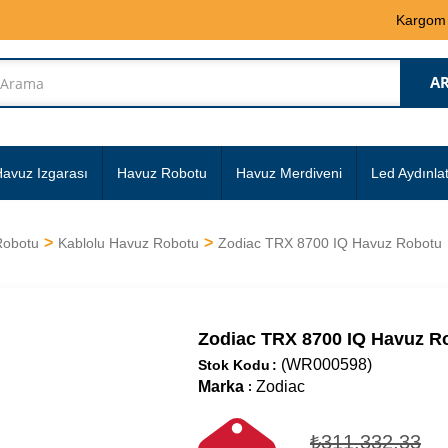
Kargom
avuz Izgarası
Havuz Robotu
Havuz Merdiveni
Led Aydınla
Robotu
Kablolu Havuz Robotu
Zodiac TRX 8700 IQ Havuz Robotu
Zodiac TRX 8700 IQ Havuz R
(WR000598)
Stok Kodu
Marka
Zodiac
:
₺311.332,33