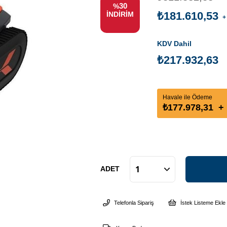
30
%
₺181.610,53
İNDIRIM
+
KDV Dahil
₺217.932,63
Havale ile Ödeme
₺177.978,31
+
ADET
Telefonla Sipariş
İstek Listeme Ekle