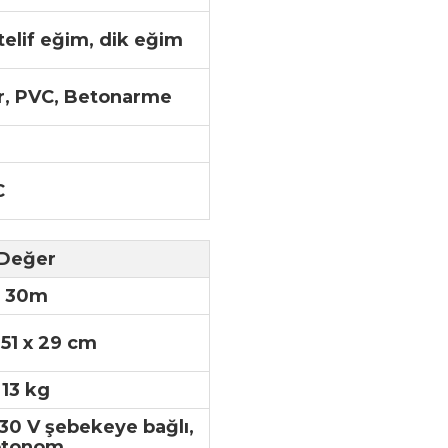
lif eğim, dik eğim
er, PVC, Betonarme
C
Değer
30m
 51 x 29 cm
13 kg
230 V şebekeye bağlı,
otonom