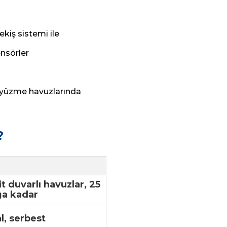
kiş sistemi ile
ensörler
ık yüzme havuzlarında
?
it duvarlı havuzlar, 25
ğa kadar
l, serbest