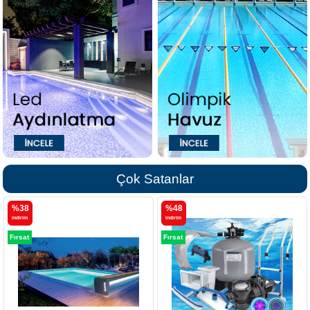
Çok Satanlar
%48
i̇ndirim
Fırsat
Ürünü