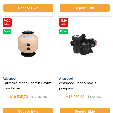
Sepete Ekle
Sepete Ekle
%20
%20
i̇ndirim
i̇ndirim
Fırsat
Fırsat
Ürünü
Ürünü
Atlaspool
Atlaspool
California Model Plastik Havuz
Atlaspool Florida havuz
Kum Filtresi
pompası
₺10.535,73
₺13.959,84
₺13.169,66
₺17.449,80
Sepete Ekle
Sepete Ekle