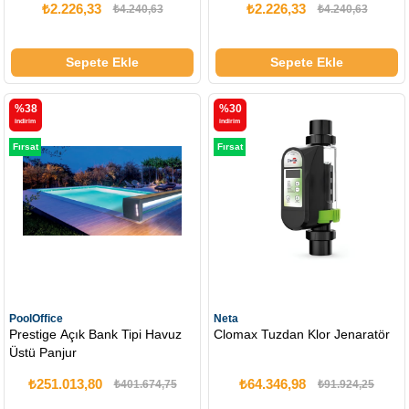
₺2.226,33
₺2.226,33
₺4.240,63
₺4.240,63
Sepete Ekle
Sepete Ekle
%38
%30
i̇ndirim
i̇ndirim
Fırsat
Fırsat
Ürünü
Ürünü
PoolOffice
Neta
Prestige Açık Bank Tipi Havuz
Clomax Tuzdan Klor Jenaratör
Üstü Panjur
₺251.013,80
₺64.346,98
₺401.674,75
₺91.924,25