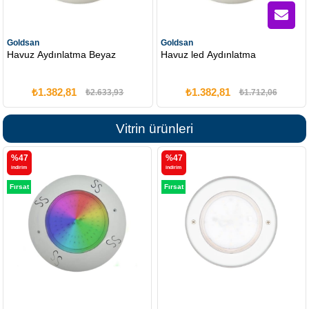
Goldsan
Goldsan
Havuz Aydınlatma Beyaz
Havuz led Aydınlatma
₺1.382,81
₺1.382,81
₺2.633,93
₺1.712,06
Vitrin ürünleri
%47
%47
i̇ndirim
i̇ndirim
Fırsat
Fırsat
Ürünü
Ürünü