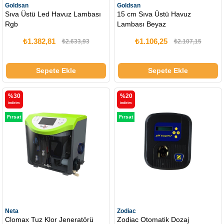
Goldsan
Goldsan
Sıva Üstü Led Havuz Lambası
15 cm Sıva Üstü Havuz
Rgb
Lambası Beyaz
₺1.382,81
₺1.106,25
₺2.633,93
₺2.107,15
Sepete Ekle
Sepete Ekle
%30
%20
i̇ndirim
i̇ndirim
Fırsat
Fırsat
Ürünü
Ürünü
Neta
Zodiac
Clomax Tuz Klor Jeneratörü
Zodiac Otomatik Dozaj