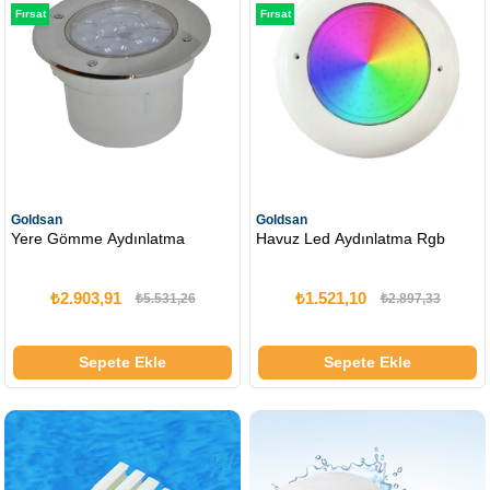
Fırsat
Fırsat
Ürünü
Ürünü
Goldsan
Goldsan
Yere Gömme Aydınlatma
Havuz Led Aydınlatma Rgb
₺2.903,91
₺1.521,10
₺5.531,26
₺2.897,33
Sepete Ekle
Sepete Ekle