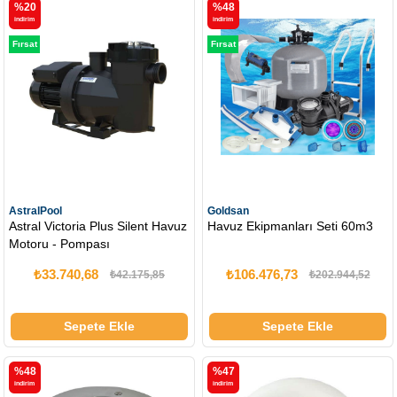
%20
%48
i̇ndirim
i̇ndirim
Fırsat
Fırsat
Ürünü
Ürünü
AstralPool
Goldsan
Astral Victoria Plus Silent Havuz
Havuz Ekipmanları Seti 60m3
Motoru - Pompası
₺33.740,68
₺106.476,73
₺42.175,85
₺202.944,52
Sepete Ekle
Sepete Ekle
%48
%47
i̇ndirim
i̇ndirim