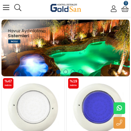
0
%47
%19
i̇ndirim
i̇ndirim