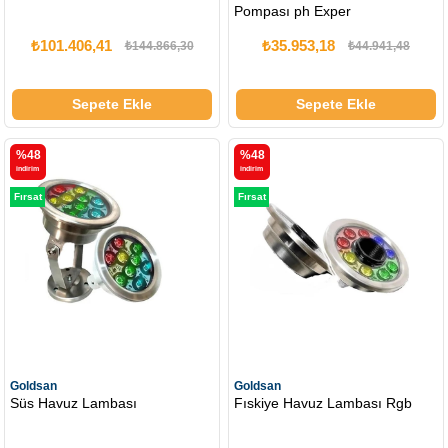
Pompası ph Exper
₺101.406,41
₺35.953,18
₺144.866,30
₺44.941,48
Sepete Ekle
Sepete Ekle
%48
%48
i̇ndirim
i̇ndirim
Fırsat
Fırsat
Ürünü
Ürünü
Goldsan
Goldsan
Süs Havuz Lambası
Fıskiye Havuz Lambası Rgb