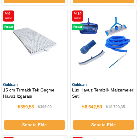
%9
%19
i̇ndirim
i̇ndirim
Fırsat
Fırsat
Ürünü
Ürünü
Goldsan
Goldsan
15 cm Tırnaklı Tek Geçme
Lüx Havuz Temizlik Malzemeleri
Havuz Izgarası
Seti
₺359,53
₺8.642,59
₺395,09
₺10.700,35
Sepete Ekle
Sepete Ekle