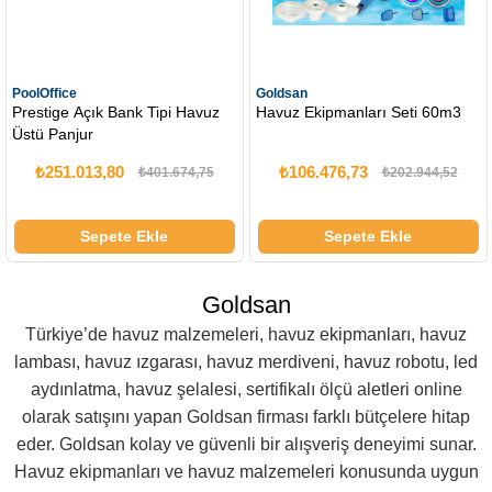
TÜKENDI
Goldsan
Aypool
Havuz Ekipmanları Seti 60m3
Solar Duş
₺106.476,73
₺20.742,22
₺202.944,52
₺26.997,81
Sepete Ekle
Goldsan
Türkiye’de havuz malzemeleri, havuz ekipmanları, havuz
lambası, havuz ızgarası, havuz merdiveni, havuz robotu, led
aydınlatma, havuz şelalesi, sertifikalı ölçü aletleri online
olarak satışını yapan Goldsan firması farklı bütçelere hitap
eder. Goldsan kolay ve güvenli bir alışveriş deneyimi sunar.
Havuz ekipmanları ve havuz malzemeleri konusunda uygun