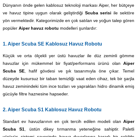
Dünyanın önde gelen kablosuz teknoloji markası Aiper, her bütçeye
ve havuz tipine uygun olarak geliştirdiği
Scuba serisi
ile sektöre
yön vermektedir. Kategorimizde en çok satılan ve yoğun talep gören
popüler
Aiper havuz robotu
modelleri şunlardır:
1. Aiper Scuba SE Kablosuz Havuz Robotu
Küçük ve orta ölçekli yer üstü havuzlar ile düz zeminli gömme
havuzlar için mükemmel bir fiyat/performans ürünü olan
Aiper
Scuba SE
, hafif gövdesi ve şık tasarımıyla öne çıkar. Temel
düzeyde kusursuz bir taban temizliği vaat eden cihaz, tek bir şarjla
havuz zeminindeki tüm ince tozları ve yaprakları hidro dinamik emiş
gücüyle filtre haznesine hapseder.
2. Aiper Scuba S1 Kablosuz Havuz Robotu
Standart ev havuzlarının en çok tercih edilen modeli olan
Aiper
Scuba S1
, üstün dikey tırmanma yeteneğine sahiptir. Paletli
yürüyüş sistemi sayesinde havuz duvarlarına kararlı bir şekilde