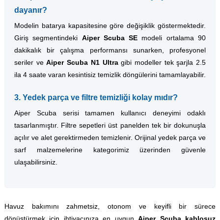
dayanır?
Modelin batarya kapasitesine göre değişiklik göstermektedir.
Giriş segmentindeki
Aiper Scuba SE
modeli ortalama 90
dakikalık bir çalışma performansı sunarken, profesyonel
seriler ve
Aiper Scuba N1 Ultra
gibi modeller tek şarjla 2.5
ila 4 saate varan kesintisiz temizlik döngülerini tamamlayabilir.
3. Yedek parça ve filtre temizliği kolay mıdır?
Aiper Scuba serisi tamamen kullanıcı deneyimi odaklı
tasarlanmıştır. Filtre sepetleri üst panelden tek bir dokunuşla
açılır ve alet gerektirmeden temizlenir. Orijinal yedek parça ve
sarf malzemelerine kategorimiz üzerinden güvenle
ulaşabilirsiniz.
Havuz bakımını zahmetsiz, otonom ve keyifli bir sürece
dönüştürmek için ihtiyacınıza en uygun
Aiper Scuba kablosuz