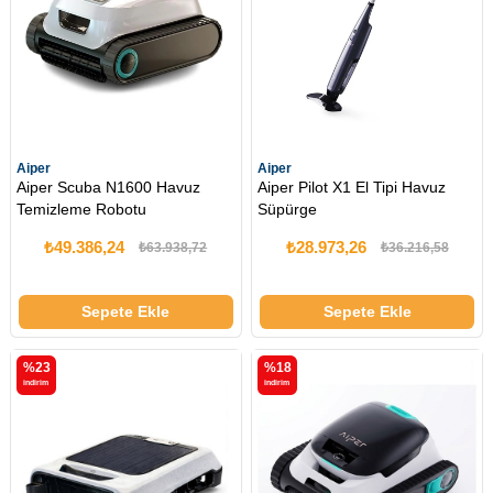
Aiper
Aiper
Aiper Scuba N1600 Havuz
Aiper Pilot X1 El Tipi Havuz
Temizleme Robotu
Süpürge
₺49.386,24
₺28.973,26
₺63.938,72
₺36.216,58
Sepete Ekle
Sepete Ekle
%23
%18
i̇ndirim
i̇ndirim