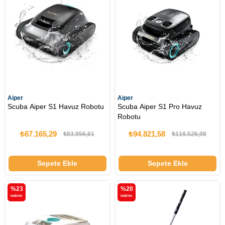
Aiper
Aiper
Scuba Aiper S1 Havuz Robotu
Scuba Aiper S1 Pro Havuz
Robotu
₺67.165,29
₺94.821,58
₺83.956,61
₺118.526,98
Sepete Ekle
Sepete Ekle
%23
%20
i̇ndirim
i̇ndirim