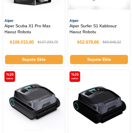
Aiper
Aiper
Aiper Scuba X1 Pro Max
Aiper Surfer S1 Kablosuz
Havuz Robotu
Havuz Robotu
₺106.015,80
₺52.678,66
₺137.293,75
₺65.848,32
Sepete Ekle
Sepete Ekle
%20
%20
i̇ndirim
i̇ndirim