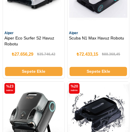
Aiper
Aiper
Aiper Eco Surfer S2 Havuz
Scuba N1 Max Havuz Robotu
Robotu
₺27.656,29
₺72.433,15
₺35.746,42
₺88.368,45
Sepete Ekle
Sepete Ekle
%23
%20
i̇ndirim
i̇ndirim