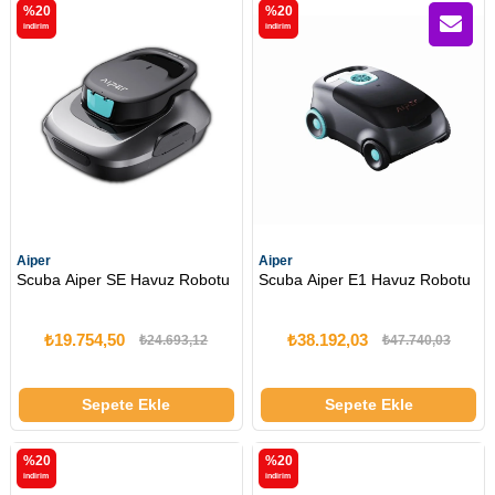
%20
%20
i̇ndirim
i̇ndirim
Aiper
Aiper
Scuba Aiper SE Havuz Robotu
Scuba Aiper E1 Havuz Robotu
₺19.754,50
₺38.192,03
₺24.693,12
₺47.740,03
Sepete Ekle
Sepete Ekle
%20
%20
i̇ndirim
i̇ndirim