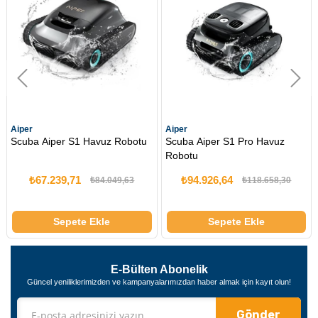
Aiper
Aiper
 Havuz Robotu
Scuba Aiper S1 Pro Havuz
Aiper Surfer S1 K
Robotu
Havuz Robotu
₺94.926,64
₺52.737,02
₺84.049,63
₺118.658,30
e Ekle
Sepete Ekle
Sepete 
E-Bülten Abonelik
Güncel yeniliklerimizden ve kampanyalarımızdan haber almak için kayıt olun!
Gönder