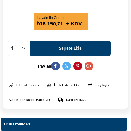
Havale ile Ödeme
₺16.150,71
+ KDV
Paylaş
Telefonla Sipariş
İstek Listeme Ekle
Karşılaştır
Fiyat Düşünce Haber Ver
Kargo Bedava
Ürün Özellikleri