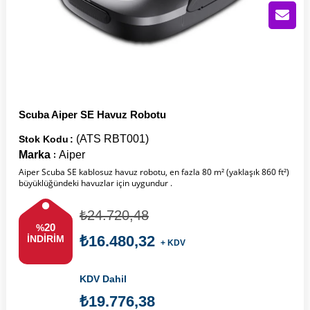
Scuba Aiper SE Havuz Robotu
(ATS RBT001)
Stok Kodu
Marka
Aiper
:
Aiper Scuba SE kablosuz havuz robotu, en fazla 80 m² (yaklaşık 860 ft²)
büyüklüğündeki havuzlar için uygundur .
₺24.720,48
20
%
₺16.480,32
İNDIRIM
+ KDV
KDV Dahil
₺19.776,38